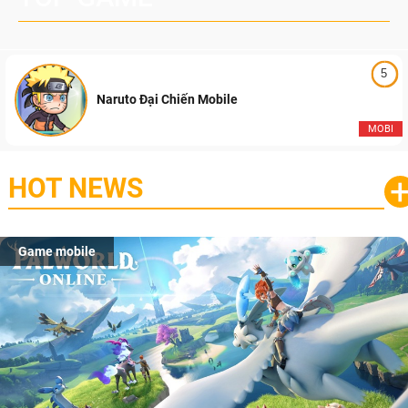
5
Naruto Đại Chiến Mobile
MOBI
HOT NEWS
Game mobile