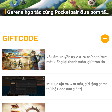
Garena hợp tác cùng Pocketpair đưa bom tấn
Garena Singapore hôm nay đã công bố Palworld Online,
săn thú sinh tồn lên di động với tên gọi
một cuộc phiêu lưu sinh tồn nhiều người chơi mới hiện
Palworld Online
đang được phát triển dựa trên IP Palworld nổi tiếng toàn
cầu, theo giấy phép chính thức từ công ty game Nhật Bản
GIFTCODE
+
Pocketpair, Inc.
Võ Lâm Truyền Kỳ 2.0 PC chính thức ra
mắt: Sống lại thanh xuân, giữ trọn tinh
thần Võ Lâm
MU Lục Địa VNG ra mắt, gửi tặng game
thủ bộ Code cực giá trị