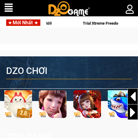
Mới Nhất
n thành Kent sắp tới!
Trial Xtreme Freedom – Game đua xe mô
DZO CHƠI
TOP GAME