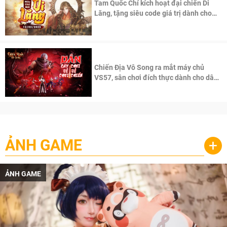
Tam Quốc Chí kích hoạt đại chiến Di
Lăng, tặng siêu code giá trị dành cho
100 độc giả đầu tiên.
Chiến Địa Vô Song ra mắt máy chủ
VS57, sân chơi đích thực dành cho dân
cày
ẢNH GAME
+
ẢNH GAME