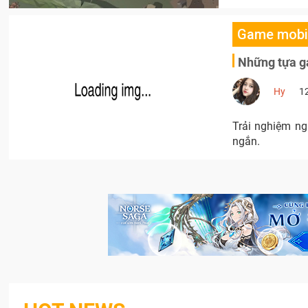
Game mobi
Những tựa ga
Hy
1
Trải nghiệm ng
ngắn.