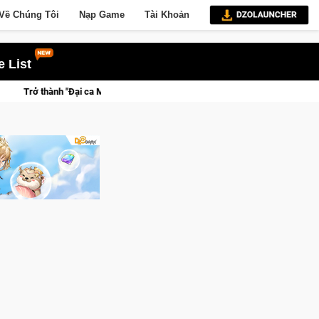
Về Chúng Tôi
Nạp Game
Tài Khoản
 List
Đại ca Mèo" khuấy đảo thế giới ngầm trong Cat Mafia