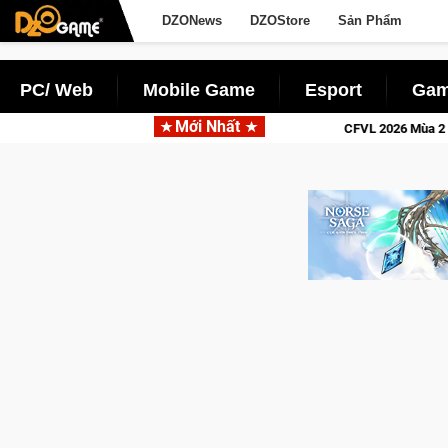
DZONews
DZOStore
Sản Phẩm
PC/ Web
Mobile Game
Esport
Gam
Mới Nhất
n dịch lịch sử khốc liệt
CFVL 2026 Mùa 2 khép lại với hành t