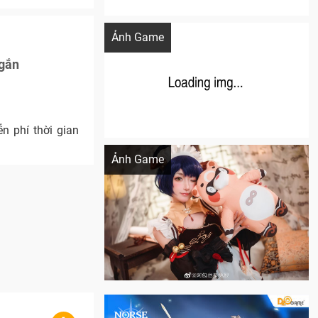
Khi AI Cosplay gái đẹp One Piece
Ảnh Game
ngắn
n phí thời gian
Cosplay Xiangling siêu cute
Ảnh Game