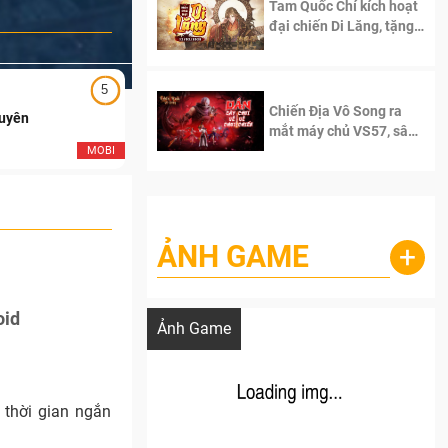
Tam Quốc Chí kích hoạt
đại chiến Di Lăng, tặng
siêu code giá trị dành
cho 100 độc giả đầu
tiên.
5
5
Chiến Địa Vô Song ra
Duyên
Ngạo Thiên Mobile
mắt máy chủ VS57, sân
chơi đích thực dành cho
MOBI
MOB
dân cày
ẢNH GAME
+
Lala Croft vừa nóng vừa xinh dưới nét vẽ
của AI
oid
Ảnh Game
 thời gian ngắn