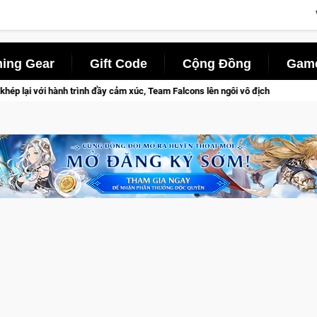
ing Gear
Gift Code
Cộng Đồng
Game
rình đầy cảm xúc, Team Falcons lên ngôi vô địch
Trở thành "