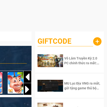
GIFTCODE
+
Võ Lâm Truyền Kỳ 2.0
PC chính thức ra mắt:
Sống lại thanh xuân, giữ
trọn tinh thần Võ Lâm
MU Lục Địa VNG ra mắt,
gửi tặng game thủ bộ
Code cực giá trị