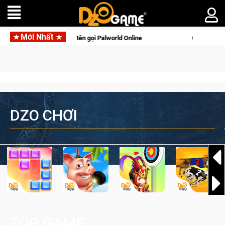
Mới Nhất
 lên di động với tên gọi Palworld Online
Gia Nhập Closed Bet
DZO CHƠI
TOP GAME