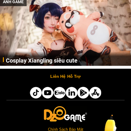
ẢNH GAME
Cosplay Xiangling siêu cute
Cùng thưởng thức những hình ảnh cosplay Xiangling trong Genshin Impact siêu dễ thương của người dùng Weibo "阿包也是兔娘"
Liên Hệ
Hỗ Trợ
Chính Sách Bảo Mật