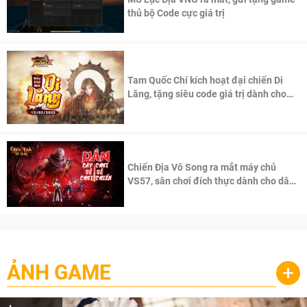
thủ bộ Code cực giá trị
Tam Quốc Chí kích hoạt đại chiến Di
Lăng, tặng siêu code giá trị dành cho
100 độc giả đầu tiên.
Chiến Địa Vô Song ra mắt máy chủ
VS57, sân chơi đích thực dành cho dân
cày
ẢNH GAME
+