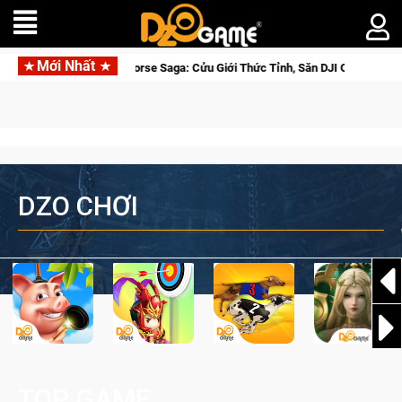
Mới Nhất
Closed Beta Norse Saga: Cửu Giới Thức Tỉnh, Săn DJI Osmo Pocket 3 Ngay H
DZO CHƠI
TOP GAME