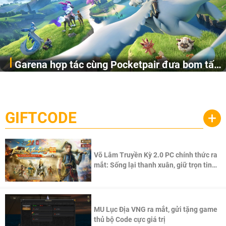
Garena hợp tác cùng Pocketpair đưa bom tấn
Garena Singapore hôm nay đã công bố Palworld Online,
săn thú sinh tồn lên di động với tên gọi
một cuộc phiêu lưu sinh tồn nhiều người chơi mới hiện
Palworld Online
đang được phát triển dựa trên IP Palworld nổi tiếng toàn
cầu, theo giấy phép chính thức từ công ty game Nhật Bản
GIFTCODE
+
Pocketpair, Inc.
Võ Lâm Truyền Kỳ 2.0 PC chính thức ra
mắt: Sống lại thanh xuân, giữ trọn tinh
thần Võ Lâm
MU Lục Địa VNG ra mắt, gửi tặng game
thủ bộ Code cực giá trị