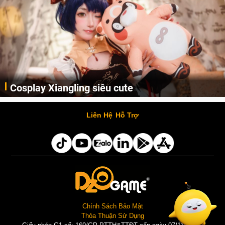
Cosplay Xiangling siêu cute
Cùng thưởng thức những hình ảnh cosplay Xiangling trong Genshin Impact siêu dễ thương của người dùng Weibo "阿包也是兔娘"
Liên Hệ
Hỗ Trợ
Chính Sách Bảo Mật
Thỏa Thuận Sử Dụng