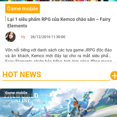
Game mobile
Lại 1 siêu phẩm RPG của Kemco chào sân – Fairy
Elements
Hy
26/12/2016 11:30:00
Vốn nổi tiếng với danh sách các tựa game JRPG độc đáo
và ăn khách, Kemco mới đây lại cho ra mắt siêu phẩm
Fairy Elements phiên bản tiếng Anh làm cộng đồng mạng
sôi sục không yên.
HOT NEWS
Game mobile