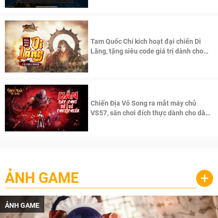
Tam Quốc Chí kích hoạt đại chiến Di
Lăng, tặng siêu code giá trị dành cho
100 độc giả đầu tiên.
Chiến Địa Vô Song ra mắt máy chủ
VS57, sân chơi đích thực dành cho dân
cày
ẢNH GAME
+
ẢNH GAME