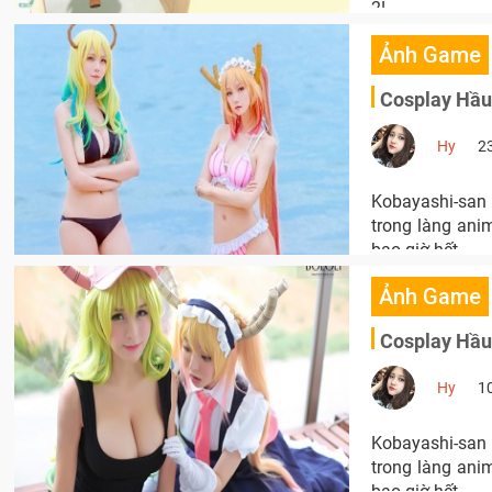
2!
Ảnh Game
Cosplay Hầu 
Hy
2
Kobayashi-san 
trong làng ani
bao giờ hết.
Ảnh Game
Cosplay Hầu 
Hy
1
Kobayashi-san 
trong làng ani
bao giờ hết.