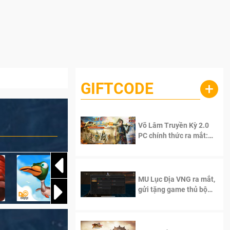
GIFTCODE
+
Võ Lâm Truyền Kỳ 2.0
PC chính thức ra mắt:
Sống lại thanh xuân, giữ
trọn tinh thần Võ Lâm
MU Lục Địa VNG ra mắt,
gửi tặng game thủ bộ
Code cực giá trị