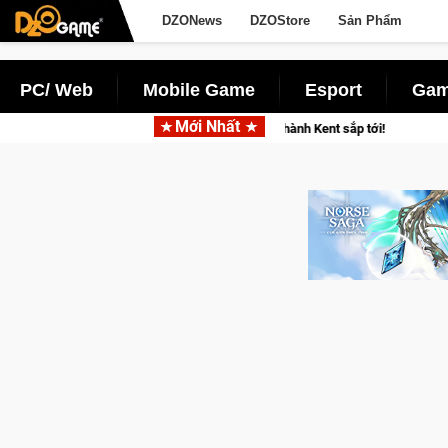
DZONews
DZOStore
Sản Phẩm
PC/ Web
Mobile Game
Esport
Gam
Mới Nhất
 đoạt được Vương Quyền thành Kent sắp tới!
CFVL 2026 Mùa 2 k