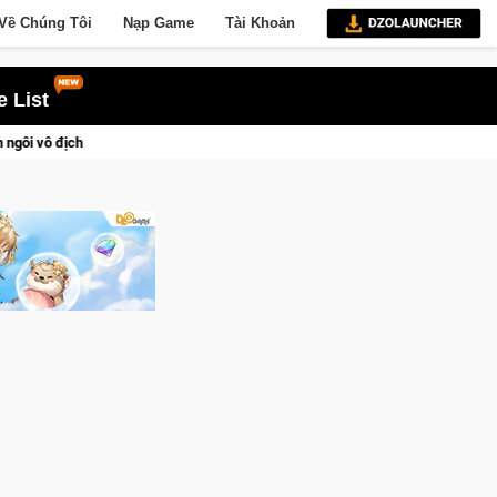
Về Chúng Tôi
Nạp Game
Tài Khoản
 List
Medal Hunter: Game bắn súng PvP tọa độ đỉnh cao đưa bạn vào các chiến