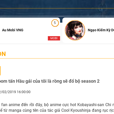
5
Au Mobi VNG
Ngạo Kiếm Kỳ 
MOBI
ON
om tấn Hầu gái của tôi là rồng sẽ đổ bộ season 2
2/02/2019 16:00:00
c fan anime đến rồi đây, bộ anime cực hot Kobayashi-san Chi
ể từ manga cùng tên của tác giả Cool Kyoushinja đang rục rị