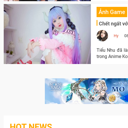
Ảnh Game
Chết ngất vớ
Hy
0
Tiểu Nhu đã là
trong Anime Ko
HOT NEWS