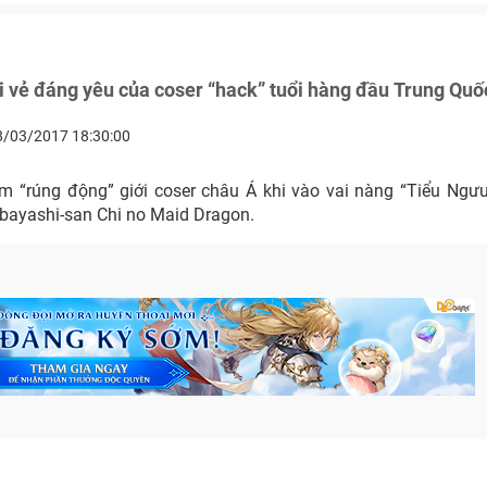
i vẻ đáng yêu của coser “hack” tuổi hàng đầu Trung Quố
8/03/2017 18:30:00
m “rúng động” giới coser châu Á khi vào vai nàng “Tiểu Ng
bayashi-san Chi no Maid Dragon.