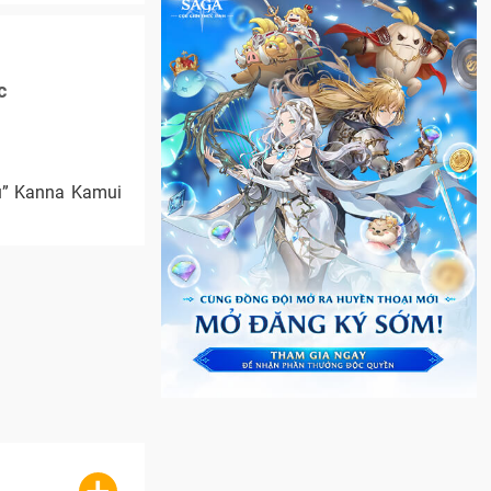
c
ưu” Kanna Kamui