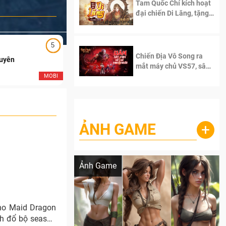
Tam Quốc Chí kích hoạt
đại chiến Di Lăng, tặng
siêu code giá trị dành
cho 100 độc giả đầu
tiên.
5
5
Chiến Địa Vô Song ra
Duyên
Ngạo Thiên Mobile
mắt máy chủ VS57, sân
chơi đích thực dành cho
MOBI
MOB
dân cày
ẢNH GAME
+
Lala Croft vừa nóng vừa xinh dưới nét vẽ
của AI
Ảnh Game
 no Maid Dragon
ch đổ bộ season