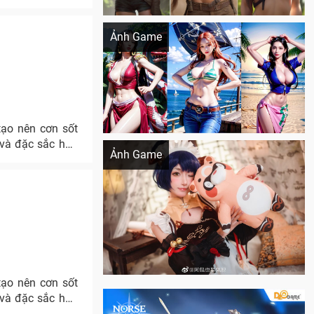
Khi AI Cosplay gái đẹp One Piece
Ảnh Game
tạo nên cơn sốt
Cosplay Xiangling siêu cute
 và đặc sắc hơn
Ảnh Game
tạo nên cơn sốt
 và đặc sắc hơn