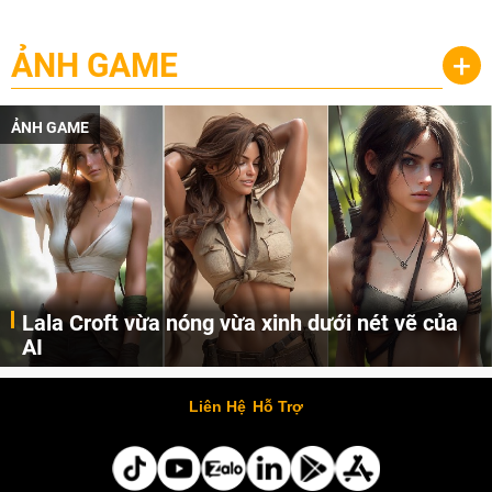
ẢNH GAME
+
ẢNH GAME
Lala Croft vừa nóng vừa xinh dưới nét vẽ của
AI
Cùng đến với những hình ảnh Lala Croft của Tomb Raider dưới nét vẽ của AI. Một cô nàng xinh đẹp, nóng bỏng nhưng cũng rắn rỏi và mạnh mẽ.
Liên Hệ
Hỗ Trợ