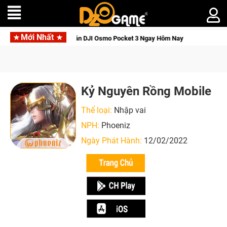
Mới Nhất
u Giới Thức Tỉnh, Săn DJI Osmo Pocket 3 Ngay Hôm Nay
Line
Kỷ Nguyên Rồng Mobile
Thể loại:
Nhập vai
NPH:
Phoeniz
Ngày Phát Hành:
12/02/2022