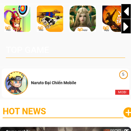
TOP GAME
5
Naruto Đại Chiến Mobile
MOBI
HOT NEWS