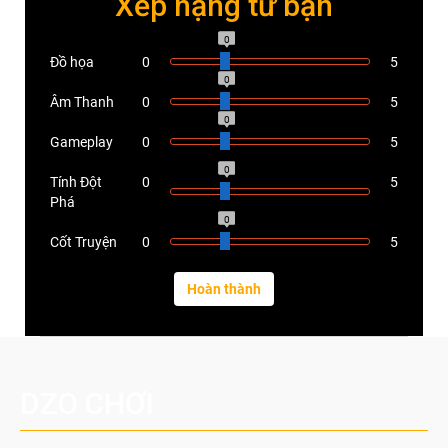
Xếp hạng từ bạn
0
Đồ họa
0
5
0
Âm Thanh
0
5
0
Gameplay
0
5
0
Tính Đột
0
5
Phá
0
Cốt Truyện
0
5
DZO CHƠI