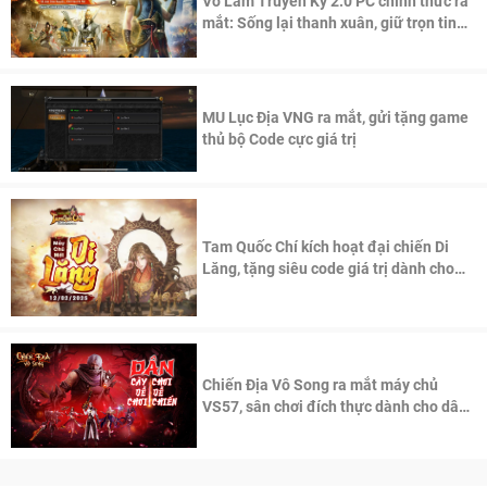
Võ Lâm Truyền Kỳ 2.0 PC chính thức ra
mắt: Sống lại thanh xuân, giữ trọn tinh
thần Võ Lâm
MU Lục Địa VNG ra mắt, gửi tặng game
thủ bộ Code cực giá trị
Tam Quốc Chí kích hoạt đại chiến Di
Lăng, tặng siêu code giá trị dành cho
100 độc giả đầu tiên.
Chiến Địa Vô Song ra mắt máy chủ
VS57, sân chơi đích thực dành cho dân
cày