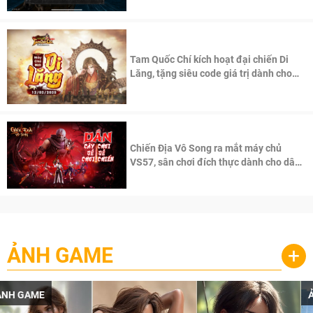
Tam Quốc Chí kích hoạt đại chiến Di
Lăng, tặng siêu code giá trị dành cho
100 độc giả đầu tiên.
Chiến Địa Vô Song ra mắt máy chủ
VS57, sân chơi đích thực dành cho dân
cày
ẢNH GAME
+
ẢNH GAME