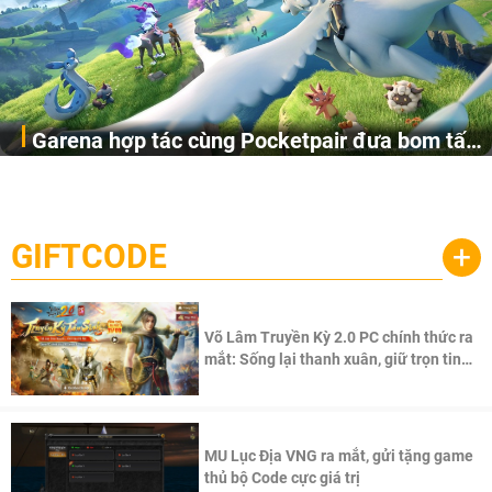
Garena hợp tác cùng Pocketpair đưa bom tấn
Garena Singapore hôm nay đã công bố Palworld Online,
săn thú sinh tồn lên di động với tên gọi
một cuộc phiêu lưu sinh tồn nhiều người chơi mới hiện
Palworld Online
đang được phát triển dựa trên IP Palworld nổi tiếng toàn
cầu, theo giấy phép chính thức từ công ty game Nhật Bản
GIFTCODE
+
Pocketpair, Inc.
Võ Lâm Truyền Kỳ 2.0 PC chính thức ra
mắt: Sống lại thanh xuân, giữ trọn tinh
thần Võ Lâm
MU Lục Địa VNG ra mắt, gửi tặng game
thủ bộ Code cực giá trị