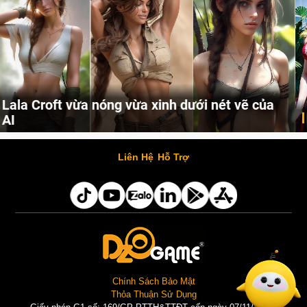
Khi AI Cosplay gái đẹp One Piece
Những cô nàng nóng bỏng Boa Hancock, Nico Robin, Nami, Yamato hay Perona được AI vẽ lại dưới hình thức Cosplay cực kỳ chuẩn chỉnh.
Liên Hệ
Hỗ Trợ
Chính Sách Bảo Mật
Thỏa Thuận Sử Dụng