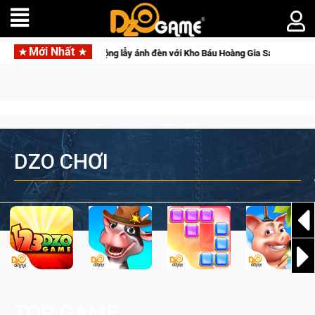
Mới Nhất
 Crossfire sẽ lộng lẫy ánh đèn với Kho Báu Hoàng Gia Sapphire Neon Punk
DZO CHƠI
TOP GAME