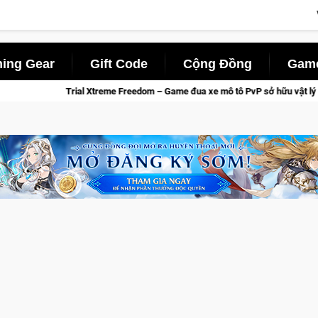
ing Gear
Gift Code
Cộng Đồng
Game
ial Xtreme Freedom – Game đua xe mô tô PvP sở hữu vật lý siêu thực