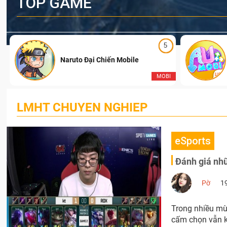
TOP GAME
5
Naruto Đại Chiến Mobile
I
MOBI
LMHT CHUYEN NGHIEP
eSports
Đánh giá nhữ
Pờ
1
Trong nhiều mùa
cấm chọn vẫn kh