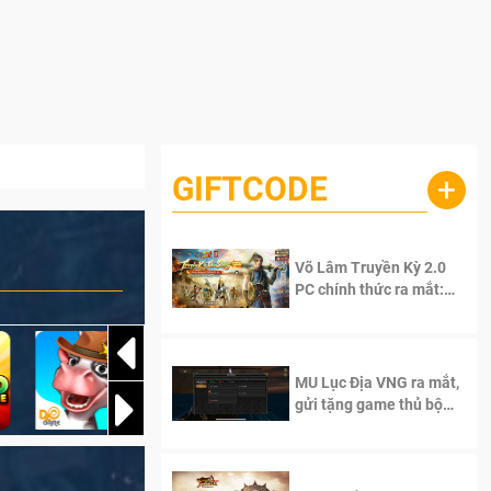
GIFTCODE
+
Võ Lâm Truyền Kỳ 2.0
PC chính thức ra mắt:
Sống lại thanh xuân, giữ
trọn tinh thần Võ Lâm
MU Lục Địa VNG ra mắt,
gửi tặng game thủ bộ
Code cực giá trị