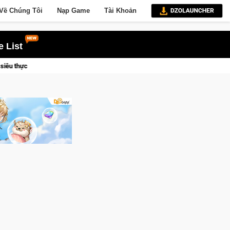
Về Chúng Tôi
Nạp Game
Tài Khoản
 List
CFVL 2026 Mùa 2 khép lại với hành trình đầy cảm xúc, Team Falcons lê