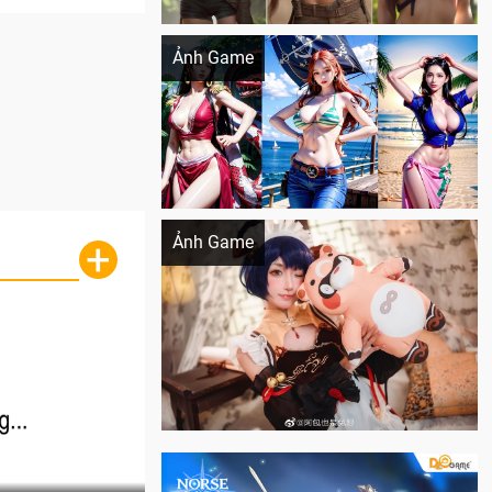
Khi AI Cosplay gái đẹp One Piece
Ảnh Game
Cosplay Xiangling siêu cute
Ảnh Game
+