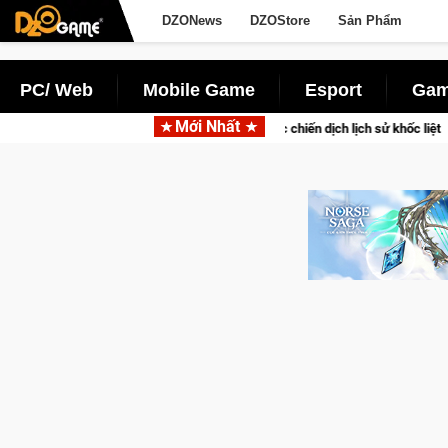
DZONews
DZOStore
Sản Phẩm
PC/ Web
Mobile Game
Esport
Gam
Mới Nhất
 độ đỉnh cao đưa bạn vào các chiến dịch lịch sử khốc liệt
Tr