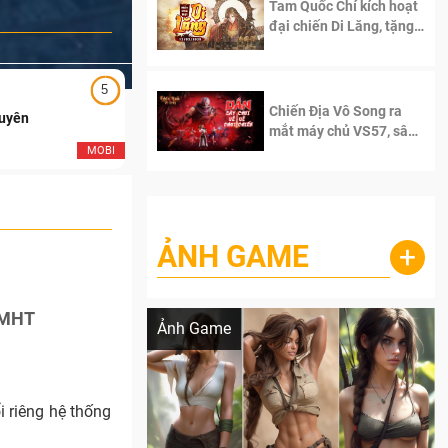
Tam Quốc Chí kích hoạt
đại chiến Di Lăng, tặng
siêu code giá trị dành
cho 100 độc giả đầu
tiên.
5
5
Chiến Địa Vô Song ra
Duyên
Ngạo Thiên Mobile
mắt máy chủ VS57, sân
chơi đích thực dành cho
MOBI
MOB
dân cày
ẢNH GAME
+
Lala Croft vừa nóng vừa xinh dưới nét vẽ
của AI
 LMHT
Ảnh Game
i riêng hệ thống