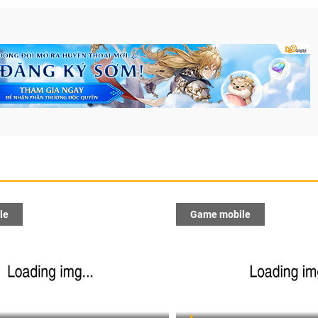
le
Game mobile