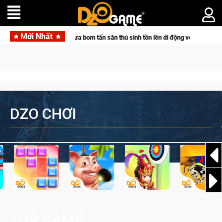
Mới Nhất
ng Pocketpair đưa bom tấn săn thú sinh tồn lên di động với tên gọi Palworld On
DZO CHƠI
TOP GAME