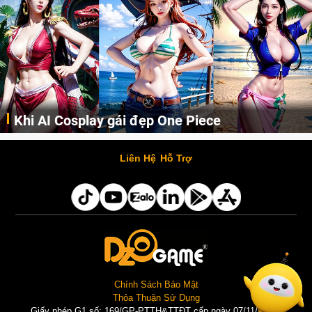
Khi AI Cosplay gái đẹp One Piece
Những cô nàng nóng bỏng Boa Hancock, Nico Robin, Nami, Yamato hay Perona được AI vẽ lại dưới hình thức Cosplay cực kỳ chuẩn chỉnh.
Liên Hệ
Hỗ Trợ
Chính Sách Bảo Mật
Thỏa Thuận Sử Dụng
Giấy phép G1 số: 169/GP-PTTH&TTĐT cấp ngày 07/11/2025 |