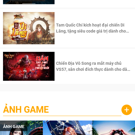
Tam Quốc Chí kích hoạt đại chiến Di
Lăng, tặng siêu code giá trị dành cho
100 độc giả đầu tiên.
Chiến Địa Vô Song ra mắt máy chủ
VS57, sân chơi đích thực dành cho dân
cày
ẢNH GAME
+
ẢNH GAME