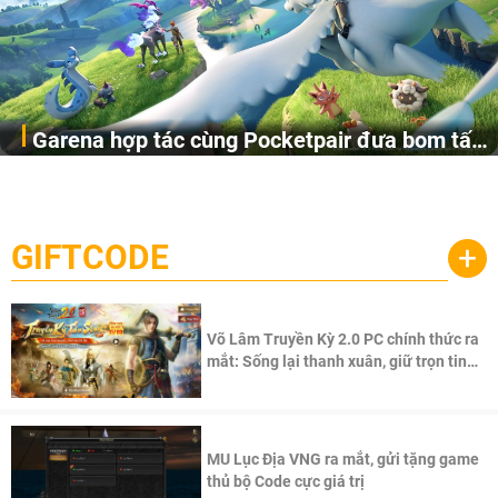
Garena hợp tác cùng Pocketpair đưa bom tấn
Garena Singapore hôm nay đã công bố Palworld Online,
săn thú sinh tồn lên di động với tên gọi
một cuộc phiêu lưu sinh tồn nhiều người chơi mới hiện
Palworld Online
đang được phát triển dựa trên IP Palworld nổi tiếng toàn
cầu, theo giấy phép chính thức từ công ty game Nhật Bản
GIFTCODE
+
Pocketpair, Inc.
Võ Lâm Truyền Kỳ 2.0 PC chính thức ra
mắt: Sống lại thanh xuân, giữ trọn tinh
thần Võ Lâm
MU Lục Địa VNG ra mắt, gửi tặng game
thủ bộ Code cực giá trị