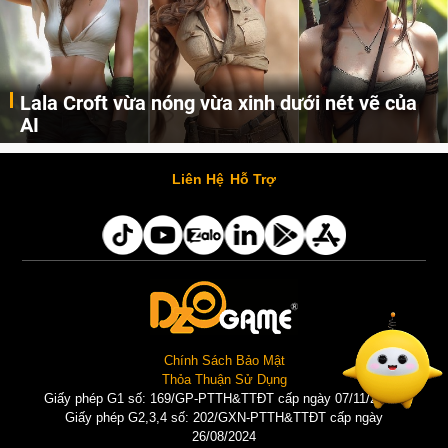
Lala Croft vừa nóng vừa xinh dưới nét vẽ của
AI
Cùng đến với những hình ảnh Lala Croft của Tomb Raider dưới nét vẽ của AI. Một cô nàng xinh đẹp, nóng bỏng nhưng cũng rắn rỏi và mạnh mẽ.
Liên Hệ
Hỗ Trợ
Chính Sách Bảo Mật
Thỏa Thuận Sử Dụng
Giấy phép G1 số: 169/GP-PTTH&TTĐT cấp ngày 07/11/2025 |
Giấy phép G2,3,4 số: 202/GXN-PTTH&TTĐT cấp ngày
26/08/2024