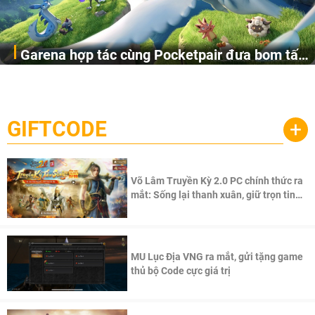
Garena hợp tác cùng Pocketpair đưa bom tấn
Garena Singapore hôm nay đã công bố Palworld Online,
săn thú sinh tồn lên di động với tên gọi
một cuộc phiêu lưu sinh tồn nhiều người chơi mới hiện
Palworld Online
đang được phát triển dựa trên IP Palworld nổi tiếng toàn
cầu, theo giấy phép chính thức từ công ty game Nhật Bản
GIFTCODE
+
Pocketpair, Inc.
Võ Lâm Truyền Kỳ 2.0 PC chính thức ra
mắt: Sống lại thanh xuân, giữ trọn tinh
thần Võ Lâm
MU Lục Địa VNG ra mắt, gửi tặng game
thủ bộ Code cực giá trị