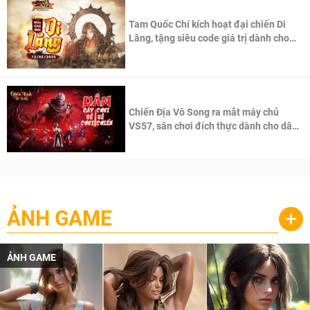
Tam Quốc Chí kích hoạt đại chiến Di
Lăng, tặng siêu code giá trị dành cho
100 độc giả đầu tiên.
Chiến Địa Vô Song ra mắt máy chủ
VS57, sân chơi đích thực dành cho dân
cày
ẢNH GAME
+
ẢNH GAME