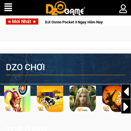
Mới Nhất
 Thức Tỉnh, Săn DJI Osmo Pocket 3 Ngay Hôm Nay
Lineage W –
DZO CHƠI
TOP GAME