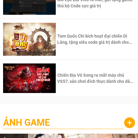
thủ bộ Code cực giá trị
Tam Quốc Chí kích hoạt đại chiến Di
Lăng, tặng siêu code giá trị dành cho
100 độc giả đầu tiên.
Chiến Địa Vô Song ra mắt máy chủ
VS57, sân chơi đích thực dành cho dân
cày
ẢNH GAME
+