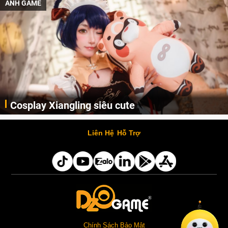
ẢNH GAME
Cosplay Xiangling siêu cute
Cùng thưởng thức những hình ảnh cosplay Xiangling trong Genshin Impact siêu dễ thương của người dùng Weibo "阿包也是兔娘"
Liên Hệ
Hỗ Trợ
Chính Sách Bảo Mật