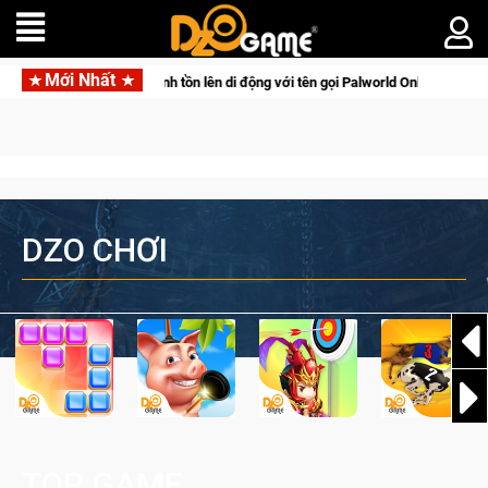
Mới Nhất
tấn săn thú sinh tồn lên di động với tên gọi Palworld Online
DZO CHƠI
TOP GAME