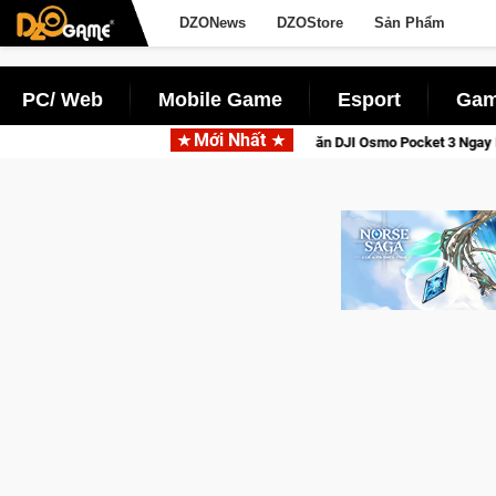
DZONews
DZOStore
Sản Phẩm
PC/ Web
Mobile Game
Esport
Gam
Mới Nhất
Saga: Cửu Giới Thức Tỉnh, Săn DJI Osmo Pocket 3 Ngay Hôm Nay