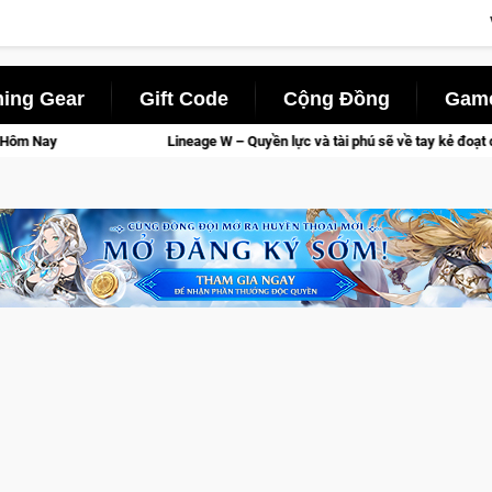
ing Gear
Gift Code
Cộng Đồng
Game
Lineage W – Quyền lực và tài phú sẽ về tay kẻ đoạt được Vương Quyền thà