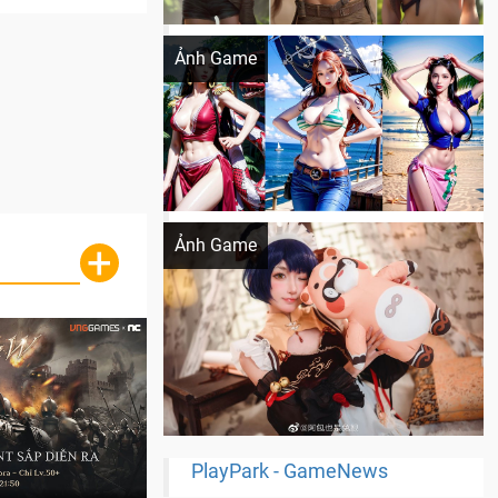
Khi AI Cosplay gái đẹp One Piece
Ảnh Game
Cosplay Xiangling siêu cute
Ảnh Game
+
PlayPark - GameNews