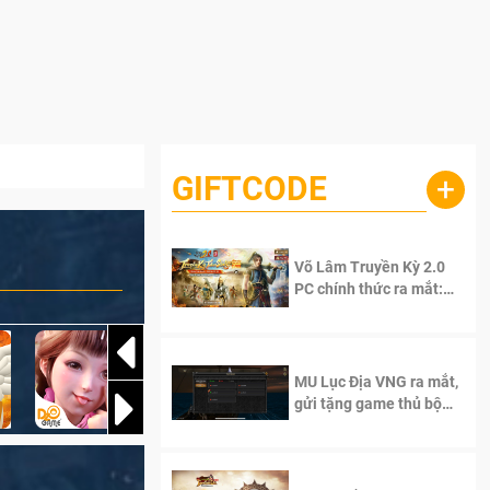
GIFTCODE
+
Võ Lâm Truyền Kỳ 2.0
PC chính thức ra mắt:
Sống lại thanh xuân, giữ
trọn tinh thần Võ Lâm
MU Lục Địa VNG ra mắt,
gửi tặng game thủ bộ
Code cực giá trị