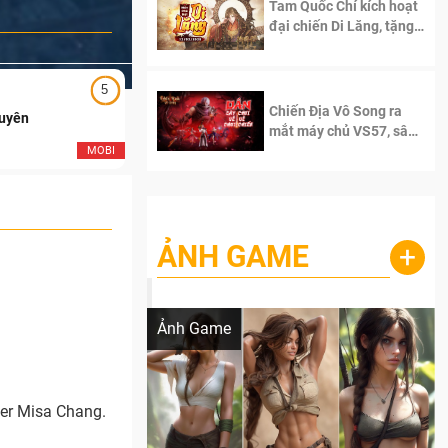
Tam Quốc Chí kích hoạt
đại chiến Di Lăng, tặng
siêu code giá trị dành
cho 100 độc giả đầu
tiên.
5
5
Chiến Địa Vô Song ra
Duyên
Ngạo Thiên Mobile
mắt máy chủ VS57, sân
chơi đích thực dành cho
MOBI
MOB
dân cày
ẢNH GAME
+
Lala Croft vừa nóng vừa xinh dưới nét vẽ
của AI
Ảnh Game
ser Misa Chang.