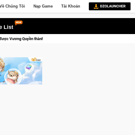
Về Chúng Tôi
Nạp Game
Tài Khoản
 List
nh Kent sắp tới!
Trial Xtreme Freedom – Game đua xe mô tô P