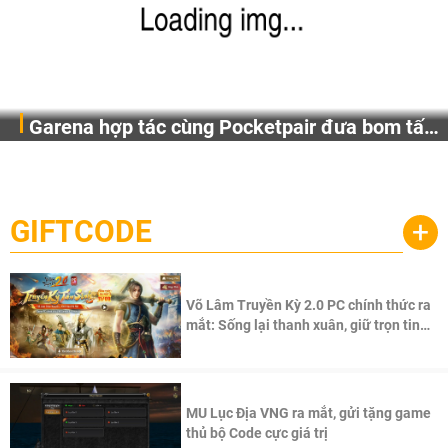
Garena hợp tác cùng Pocketpair đưa bom tấn
Garena Singapore hôm nay đã công bố Palworld Online,
săn thú sinh tồn lên di động với tên gọi
một cuộc phiêu lưu sinh tồn nhiều người chơi mới hiện
Palworld Online
đang được phát triển dựa trên IP Palworld nổi tiếng toàn
cầu, theo giấy phép chính thức từ công ty game Nhật Bản
GIFTCODE
+
Pocketpair, Inc.
Võ Lâm Truyền Kỳ 2.0 PC chính thức ra
mắt: Sống lại thanh xuân, giữ trọn tinh
thần Võ Lâm
MU Lục Địa VNG ra mắt, gửi tặng game
thủ bộ Code cực giá trị