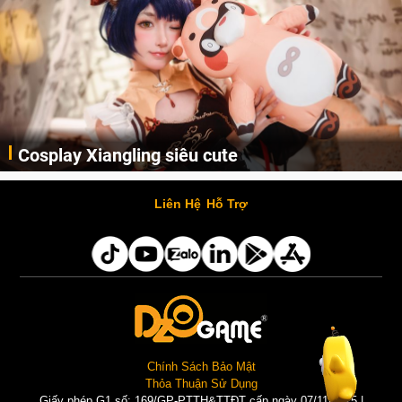
Cosplay Xiangling siêu cute
Cùng thưởng thức những hình ảnh cosplay Xiangling trong Genshin Impact siêu dễ thương của người dùng Weibo "阿包也是兔娘"
Liên Hệ
Hỗ Trợ
Chính Sách Bảo Mật
Thỏa Thuận Sử Dụng
Giấy phép G1 số: 169/GP-PTTH&TTĐT cấp ngày 07/11/2025 |