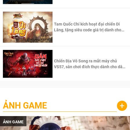
Tam Quốc Chí kích hoạt đại chiến Di
Lăng, tặng siêu code giá trị dành cho
100 độc giả đầu tiên.
Chiến Địa Vô Song ra mắt máy chủ
VS57, sân chơi đích thực dành cho dân
cày
ẢNH GAME
+
ẢNH GAME