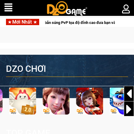
Mới Nhất
dal Hunter: Game bắn súng PvP tọa độ đỉnh cao đưa bạn vào các chiến dịch lịc
DZO CHƠI
TOP GAME