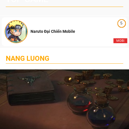
5
Naruto Đại Chiến Mobile
MOBI
NANG LUONG