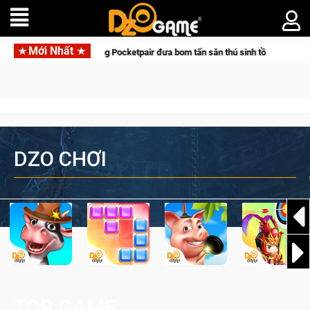
Mới Nhất
rena hợp tác cùng Pocketpair đưa bom tấn săn thú sinh tồn lên di động với tên
DZO CHƠI
TOP GAME