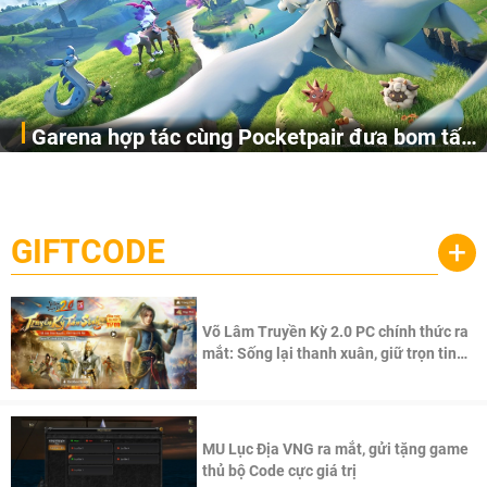
Garena hợp tác cùng Pocketpair đưa bom tấn
Garena Singapore hôm nay đã công bố Palworld Online,
săn thú sinh tồn lên di động với tên gọi
một cuộc phiêu lưu sinh tồn nhiều người chơi mới hiện
Palworld Online
đang được phát triển dựa trên IP Palworld nổi tiếng toàn
cầu, theo giấy phép chính thức từ công ty game Nhật Bản
GIFTCODE
+
Pocketpair, Inc.
Võ Lâm Truyền Kỳ 2.0 PC chính thức ra
mắt: Sống lại thanh xuân, giữ trọn tinh
thần Võ Lâm
MU Lục Địa VNG ra mắt, gửi tặng game
thủ bộ Code cực giá trị