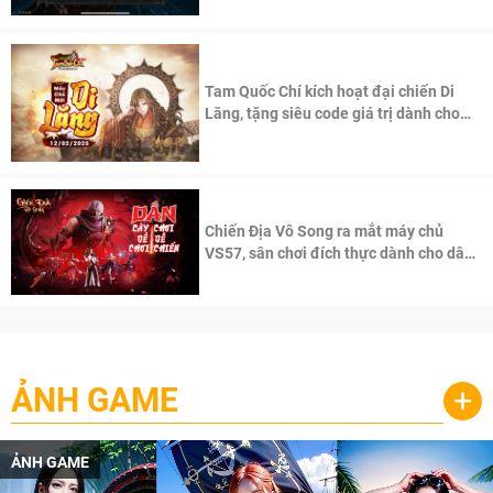
Tam Quốc Chí kích hoạt đại chiến Di
Lăng, tặng siêu code giá trị dành cho
100 độc giả đầu tiên.
Chiến Địa Vô Song ra mắt máy chủ
VS57, sân chơi đích thực dành cho dân
cày
ẢNH GAME
+
ẢNH GAME