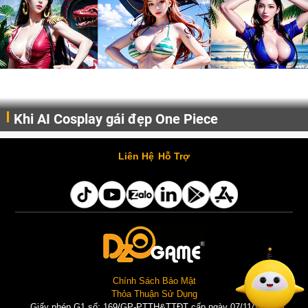
Khi AI Cosplay gái đẹp One Piece
Những cô nàng nóng bỏng Boa Hancock, Nico Robin, Nami, Yamato hay Perona được AI vẽ lại dưới hình thức Cosplay cực kỳ chuẩn chỉnh.
Liên Hệ
Hỗ Trợ
Chính Sách Bảo Mật
Thỏa Thuận Sử Dụng
Giấy phép G1 số: 169/GP-PTTH&TTĐT cấp ngày 07/11/2025 |