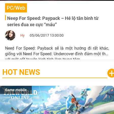
PC/Web
Neep For Speed: Paypack – Hé lộ tân binh từ
series đua xe cực “máu”
Hy
05/06/2017 13:00:00
Need For Speed: Payback sẽ là một hướng đi rất khác,
giống với Need For Speed: Undercover đình đám một thời
với một cốt truyện kịch tính làm trung tâm.
HOT NEWS
Game mobile