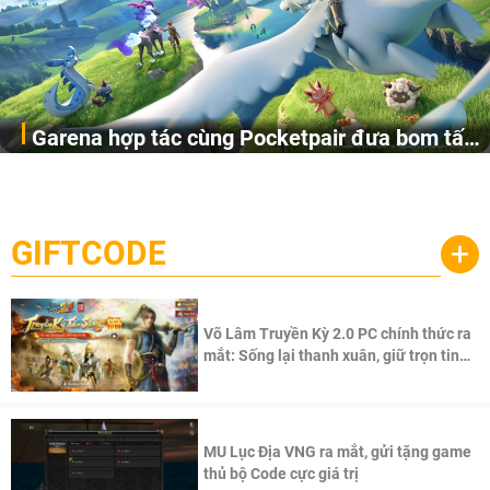
Garena hợp tác cùng Pocketpair đưa bom tấn
Garena Singapore hôm nay đã công bố Palworld Online,
săn thú sinh tồn lên di động với tên gọi
một cuộc phiêu lưu sinh tồn nhiều người chơi mới hiện
Palworld Online
đang được phát triển dựa trên IP Palworld nổi tiếng toàn
cầu, theo giấy phép chính thức từ công ty game Nhật Bản
GIFTCODE
+
Pocketpair, Inc.
Võ Lâm Truyền Kỳ 2.0 PC chính thức ra
mắt: Sống lại thanh xuân, giữ trọn tinh
thần Võ Lâm
MU Lục Địa VNG ra mắt, gửi tặng game
thủ bộ Code cực giá trị