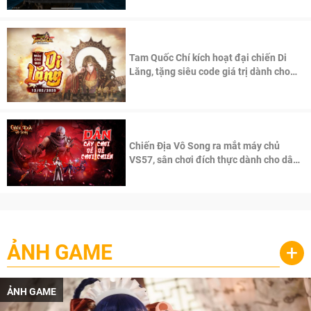
Tam Quốc Chí kích hoạt đại chiến Di
Lăng, tặng siêu code giá trị dành cho
100 độc giả đầu tiên.
Chiến Địa Vô Song ra mắt máy chủ
VS57, sân chơi đích thực dành cho dân
cày
ẢNH GAME
+
ẢNH GAME