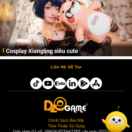
Cosplay Xiangling siêu cute
Cùng thưởng thức những hình ảnh cosplay Xiangling trong Genshin Impact siêu dễ thương của người dùng Weibo "阿包也是兔娘"
Liên Hệ
Hỗ Trợ
Chính Sách Bảo Mật
Thỏa Thuận Sử Dụng
Giấy phép G1 số: 169/GP-PTTH&TTĐT cấp ngày 07/11/2025 |