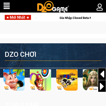
Mới Nhất
i Palworld Online
Gia Nhập Closed Beta Norse Saga: Cửu Giớ
DZO CHƠI
TOP GAME