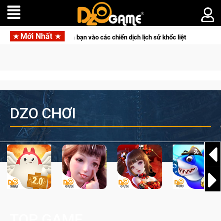
Mới Nhất
 độ đỉnh cao đưa bạn vào các chiến dịch lịch sử khốc liệt
CF
DZO CHƠI
TOP GAME