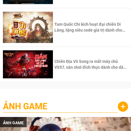
Tam Quốc Chí kích hoạt đại chiến Di
Lăng, tặng siêu code giá trị dành cho
100 độc giả đầu tiên.
Chiến Địa Vô Song ra mắt máy chủ
VS57, sân chơi đích thực dành cho dân
cày
ẢNH GAME
+
ẢNH GAME