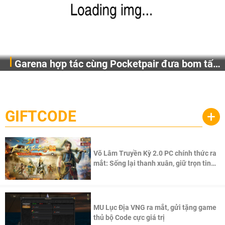
Garena hợp tác cùng Pocketpair đưa bom tấn
Garena Singapore hôm nay đã công bố Palworld Online,
săn thú sinh tồn lên di động với tên gọi
một cuộc phiêu lưu sinh tồn nhiều người chơi mới hiện
Palworld Online
đang được phát triển dựa trên IP Palworld nổi tiếng toàn
cầu, theo giấy phép chính thức từ công ty game Nhật Bản
GIFTCODE
+
Pocketpair, Inc.
Võ Lâm Truyền Kỳ 2.0 PC chính thức ra
mắt: Sống lại thanh xuân, giữ trọn tinh
thần Võ Lâm
MU Lục Địa VNG ra mắt, gửi tặng game
thủ bộ Code cực giá trị