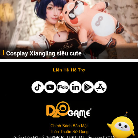
Cosplay Xiangling siêu cute
Cùng thưởng thức những hình ảnh cosplay Xiangling trong Genshin Impact siêu dễ thương của người dùng Weibo "阿包也是兔娘"
Liên Hệ
Hỗ Trợ
Chính Sách Bảo Mật
Thỏa Thuận Sử Dụng
Giấy phép G1 số: 169/GP-PTTH&TTĐT cấp ngày 07/11/2025 |