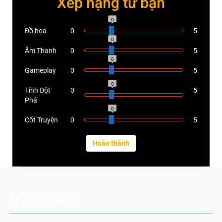
Xếp hạng từ bạn
0
Đồ họa
0
5
0
Âm Thanh
0
5
0
Gameplay
0
5
0
Tính Đột
0
5
Phá
0
Cốt Truyện
0
5
DZO CHƠI