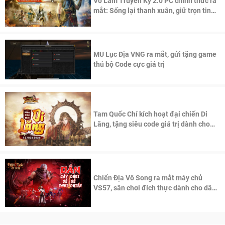
Võ Lâm Truyền Kỳ 2.0 PC chính thức ra
mắt: Sống lại thanh xuân, giữ trọn tinh
thần Võ Lâm
MU Lục Địa VNG ra mắt, gửi tặng game
thủ bộ Code cực giá trị
Tam Quốc Chí kích hoạt đại chiến Di
Lăng, tặng siêu code giá trị dành cho
100 độc giả đầu tiên.
Chiến Địa Vô Song ra mắt máy chủ
VS57, sân chơi đích thực dành cho dân
cày