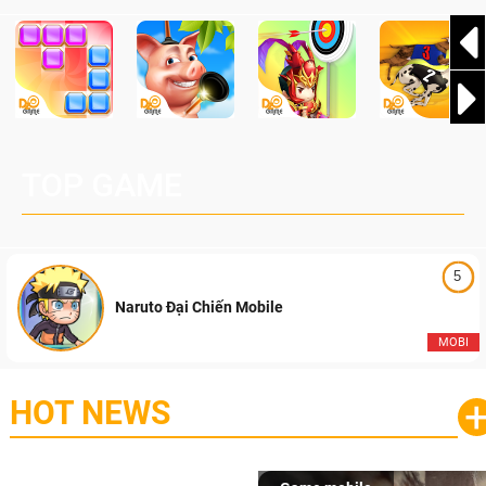
TOP GAME
5
Naruto Đại Chiến Mobile
MOBI
HOT NEWS