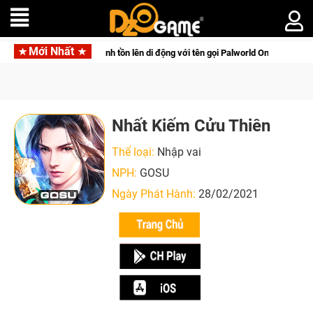
Mới Nhất
m tấn săn thú sinh tồn lên di động với tên gọi Palworld Online
Nhất Kiếm Cửu Thiên
Thể loại:
Nhập vai
NPH:
GOSU
Ngày Phát Hành:
28/02/2021