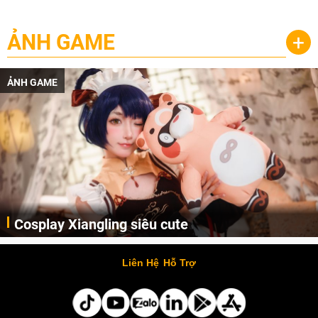
ẢNH GAME
+
ẢNH GAME
Cosplay Xiangling siêu cute
Cùng thưởng thức những hình ảnh cosplay Xiangling trong Genshin Impact siêu dễ thương của người dùng Weibo "阿包也是兔娘"
Liên Hệ
Hỗ Trợ