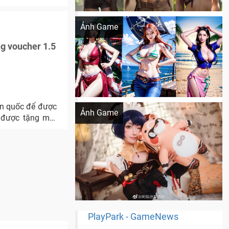
Khi AI Cosplay gái đẹp One Piece
Ảnh Game
ng voucher 1.5
Cosplay Xiangling siêu cute
àn quốc để được
Ảnh Game
, được tặng một
PlayPark - GameNews