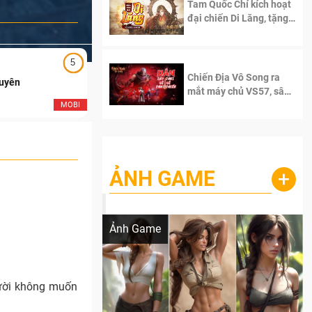
Tam Quốc Chí kích hoạt
đại chiến Di Lăng, tặng
siêu code giá trị dành
cho 100 độc giả đầu
tiên.
5
5
Chiến Địa Vô Song ra
Duyên
Ngạo Thiên Mobile
mắt máy chủ VS57, sân
chơi đích thực dành cho
MOBI
MOB
dân cày
ẢNH GAME
+
Lala Croft vừa nóng vừa xinh dưới nét vẽ
của AI
Ảnh Game
gười không muốn