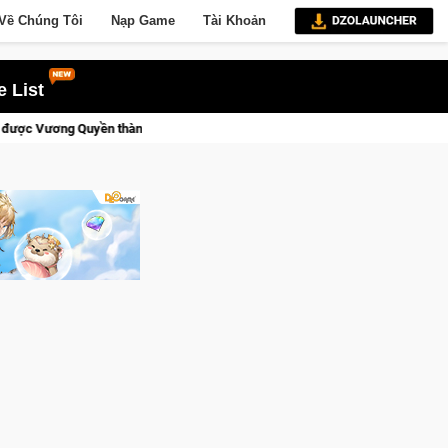
Về Chúng Tôi
Nạp Game
Tài Khoản
 List
nh Kent sắp tới!
Trial Xtreme Freedom – Game đua xe mô tô P