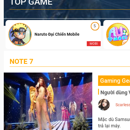
TOP GAME
5
Naruto Đại Chiến Mobile
I
MOBI
NOTE 7
Gaming Ge
Người dùng V
Scarles
Mặc dù Samsung
trả lại máy.