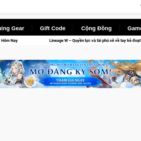
ing Gear
Gift Code
Cộng Đồng
Game
Lineage W – Quyền lực và tài phú sẽ về tay kẻ đoạt được Vương Quyền thà