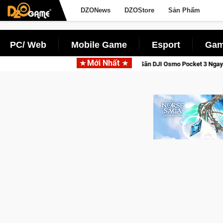
DZONews
DZOStore
Sản Phẩm
PC/ Web
Mobile Game
Esport
Gam
Mới Nhất
Saga: Cửu Giới Thức Tỉnh, Săn DJI Osmo Pocket 3 Ngay Hôm Nay