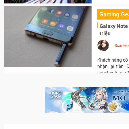
Gaming Ge
Galaxy Note 
triệu
Scarles
Khách hàng có 
nhận lại tiền.
voucher trị giá 