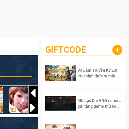
GIFTCODE
+
Võ Lâm Truyền Kỳ 2.0
PC chính thức ra mắt:
Sống lại thanh xuân, giữ
trọn tinh thần Võ Lâm
MU Lục Địa VNG ra mắt,
gửi tặng game thủ bộ
Code cực giá trị