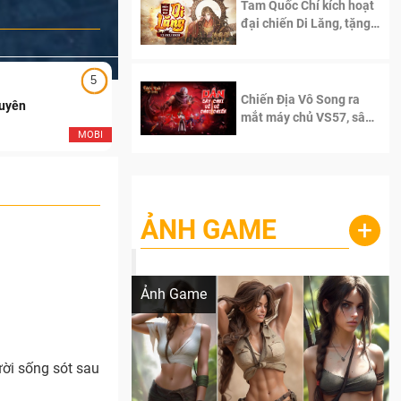
Tam Quốc Chí kích hoạt
đại chiến Di Lăng, tặng
siêu code giá trị dành
cho 100 độc giả đầu
tiên.
5
5
Chiến Địa Vô Song ra
Duyên
Ngạo Thiên Mobile
mắt máy chủ VS57, sân
chơi đích thực dành cho
MOBI
MOB
dân cày
ẢNH GAME
+
Lala Croft vừa nóng vừa xinh dưới nét vẽ
của AI
Ảnh Game
ời sống sót sau