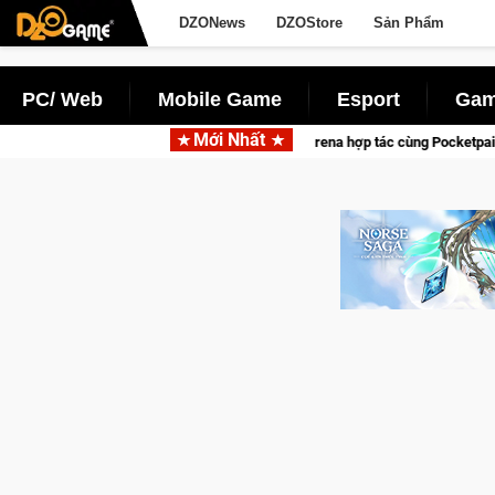
DZONews
DZOStore
Sản Phẩm
PC/ Web
Mobile Game
Esport
Gam
Mới Nhất
Garena hợp tác cùng Pocketpair đưa bom tấn săn thú sin