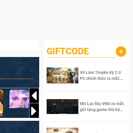
GIFTCODE
+
Võ Lâm Truyền Kỳ 2.0
PC chính thức ra mắt:
Sống lại thanh xuân, giữ
trọn tinh thần Võ Lâm
MU Lục Địa VNG ra mắt,
gửi tặng game thủ bộ
Code cực giá trị