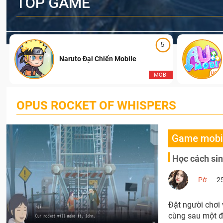
TOP GAME
5
Naruto Đại Chiến Mobile
I
MOBI
OPUS ROCKET OF WHISPERS
Game mobi
Học cách sin
Pờ
2
Đặt người chơi
cùng sau một đ