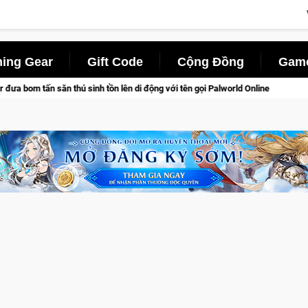
ing Gear
Gift Code
Cộng Đồng
Game
h tồn lên di động với tên gọi Palworld Online
Gia Nhập Close