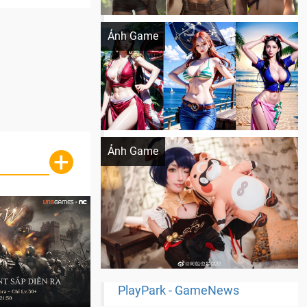
Khi AI Cosplay gái đẹp One Piece
Ảnh Game
Cosplay Xiangling siêu cute
Ảnh Game
+
PlayPark - GameNews