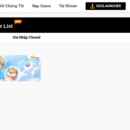
Về Chúng Tôi
Nạp Game
Tài Khoản
 List
d Beta Norse Saga: Cửu Giới Thức Tỉnh, Săn DJI Osmo Pocket 3 Ngay Hôm Na