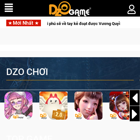
Mới Nhất
 – Quyền lực và tài phú sẽ về tay kẻ đoạt được Vương Quyền thành Kent sắp tớ
DZO CHƠI
TOP GAME