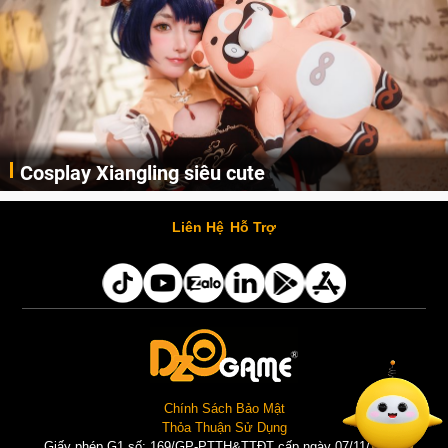
Cosplay Xiangling siêu cute
Cùng thưởng thức những hình ảnh cosplay Xiangling trong Genshin Impact siêu dễ thương của người dùng Weibo "阿包也是兔娘"
Liên Hệ
Hỗ Trợ
Chính Sách Bảo Mật
Thỏa Thuận Sử Dụng
Giấy phép G1 số: 169/GP-PTTH&TTĐT cấp ngày 07/11/2025 |