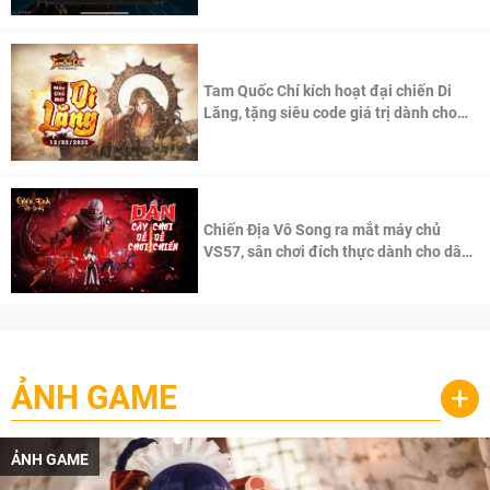
Tam Quốc Chí kích hoạt đại chiến Di
Lăng, tặng siêu code giá trị dành cho
100 độc giả đầu tiên.
Chiến Địa Vô Song ra mắt máy chủ
VS57, sân chơi đích thực dành cho dân
cày
ẢNH GAME
+
ẢNH GAME