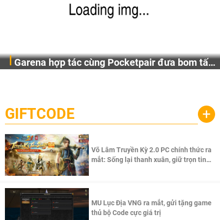
Garena hợp tác cùng Pocketpair đưa bom tấn
Garena Singapore hôm nay đã công bố Palworld Online,
săn thú sinh tồn lên di động với tên gọi
một cuộc phiêu lưu sinh tồn nhiều người chơi mới hiện
Palworld Online
đang được phát triển dựa trên IP Palworld nổi tiếng toàn
cầu, theo giấy phép chính thức từ công ty game Nhật Bản
GIFTCODE
+
Pocketpair, Inc.
Võ Lâm Truyền Kỳ 2.0 PC chính thức ra
mắt: Sống lại thanh xuân, giữ trọn tinh
thần Võ Lâm
MU Lục Địa VNG ra mắt, gửi tặng game
thủ bộ Code cực giá trị