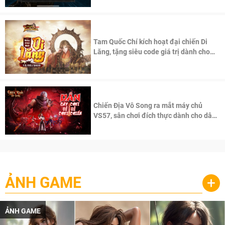
Tam Quốc Chí kích hoạt đại chiến Di
Lăng, tặng siêu code giá trị dành cho
100 độc giả đầu tiên.
Chiến Địa Vô Song ra mắt máy chủ
VS57, sân chơi đích thực dành cho dân
cày
ẢNH GAME
+
ẢNH GAME