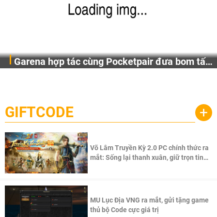
Garena hợp tác cùng Pocketpair đưa bom tấn
Garena Singapore hôm nay đã công bố Palworld Online,
săn thú sinh tồn lên di động với tên gọi
một cuộc phiêu lưu sinh tồn nhiều người chơi mới hiện
Palworld Online
đang được phát triển dựa trên IP Palworld nổi tiếng toàn
cầu, theo giấy phép chính thức từ công ty game Nhật Bản
GIFTCODE
+
Pocketpair, Inc.
Võ Lâm Truyền Kỳ 2.0 PC chính thức ra
mắt: Sống lại thanh xuân, giữ trọn tinh
thần Võ Lâm
MU Lục Địa VNG ra mắt, gửi tặng game
thủ bộ Code cực giá trị