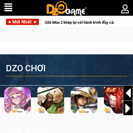
Mới Nhất
CFVL 2026 Mùa 2 khép lại với hành trình đầy cảm xúc, Team Falcon
DZO CHƠI
TOP GAME