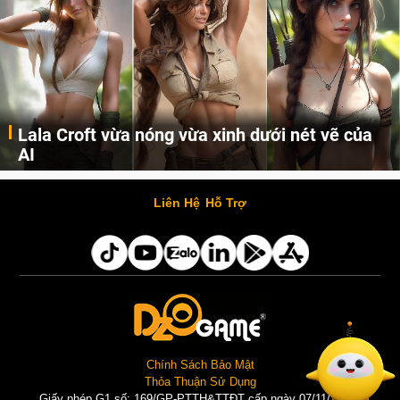
Lala Croft vừa nóng vừa xinh dưới nét vẽ của
AI
Cùng đến với những hình ảnh Lala Croft của Tomb Raider dưới nét vẽ của AI. Một cô nàng xinh đẹp, nóng bỏng nhưng cũng rắn rỏi và mạnh mẽ.
Liên Hệ
Hỗ Trợ
Chính Sách Bảo Mật
Thỏa Thuận Sử Dụng
Giấy phép G1 số: 169/GP-PTTH&TTĐT cấp ngày 07/11/2025 |