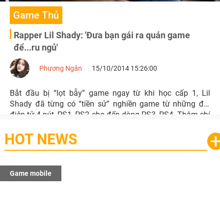
Game Thủ
Rapper Lil Shady: 'Đưa bạn gái ra quán game
để...ru ngủ'
Phương Ngân
15/10/2014 15:26:00
Bắt đầu bị “lọt bẫy” game ngay từ khi học cấp 1, Lil
Shady đã từng có “tiền sử” nghiền game từ những đời
điện tử 4 nút, PS1, PS2 cho đến dòng PS3, PS4. Thậm chí
từ khi còn nhỏ, anh đã sắm nguyên bộ máy chơi game để
HOT NEWS
thỏa sự “cuồng game” ấy.
Game mobile