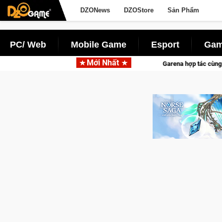
DZONews
DZOStore
Sản Phẩm
PC/ Web
Mobile Game
Esport
Gam
Mới Nhất
Garena hợp tác cùng Pocketpair đưa bom tấn s