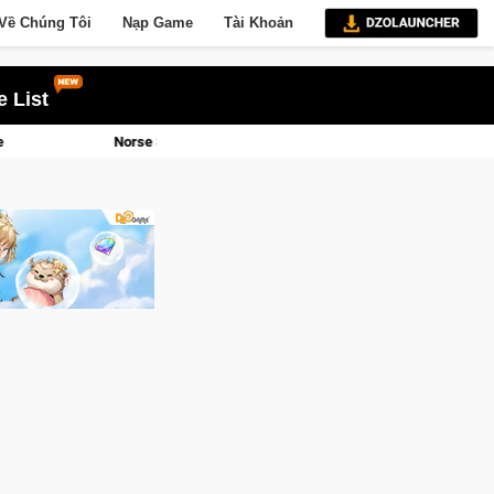
Về Chúng Tôi
Nạp Game
Tài Khoản
 List
 Saga Chính Thức Mở Cửa Closed Beta Tại Việt Nam Từ 04 – 11/08/2026