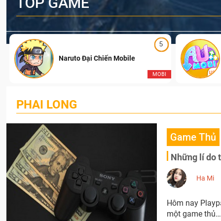
TOP GAME
5
Naruto Đại Chiến Mobile
I
MOBI
PHAI LONG
Game Thủ
Những lí do 
Ha Mi
Hôm nay Playpar
một game thủ…