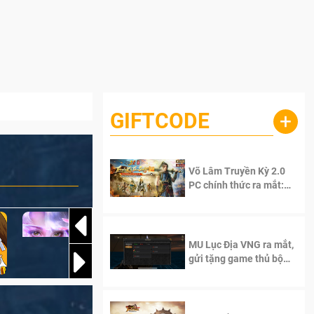
GIFTCODE
+
Võ Lâm Truyền Kỳ 2.0
PC chính thức ra mắt:
Sống lại thanh xuân, giữ
trọn tinh thần Võ Lâm
MU Lục Địa VNG ra mắt,
gửi tặng game thủ bộ
Code cực giá trị