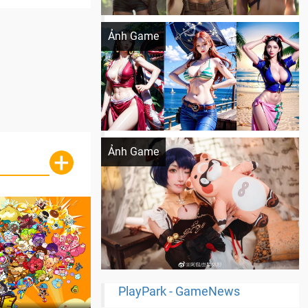
Khi AI Cosplay gái đẹp One Piece
Ảnh Game
Cosplay Xiangling siêu cute
Ảnh Game
+
PlayPark - GameNews