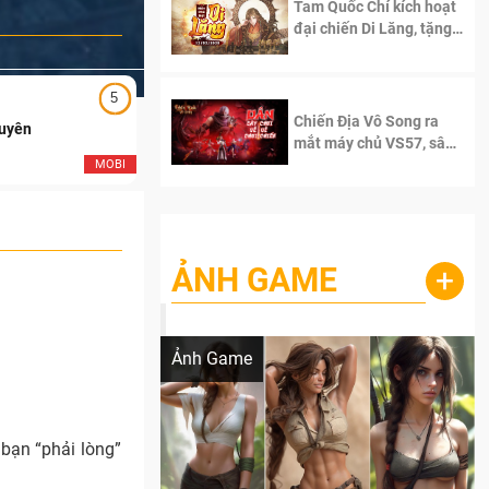
Tam Quốc Chí kích hoạt
đại chiến Di Lăng, tặng
siêu code giá trị dành
cho 100 độc giả đầu
tiên.
5
5
Chiến Địa Vô Song ra
Duyên
Ngạo Thiên Mobile
mắt máy chủ VS57, sân
chơi đích thực dành cho
MOBI
MOB
dân cày
ẢNH GAME
+
Lala Croft vừa nóng vừa xinh dưới nét vẽ
của AI
Ảnh Game
 bạn “phải lòng”