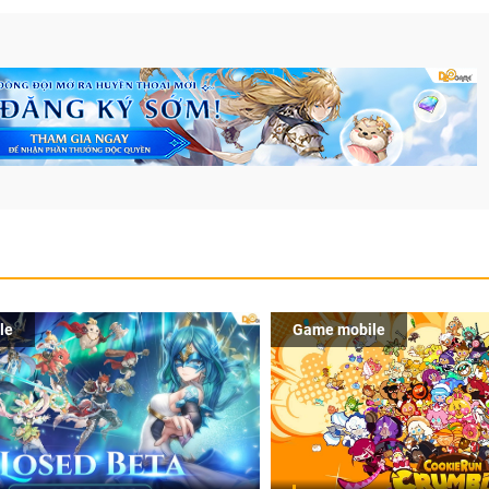
le
Game mobile