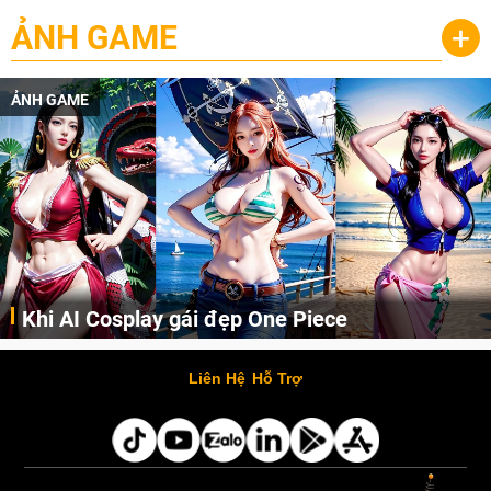
ẢNH GAME
+
ẢNH GAME
Khi AI Cosplay gái đẹp One Piece
Những cô nàng nóng bỏng Boa Hancock, Nico Robin, Nami, Yamato hay Perona được AI vẽ lại dưới hình thức Cosplay cực kỳ chuẩn chỉnh.
Liên Hệ
Hỗ Trợ