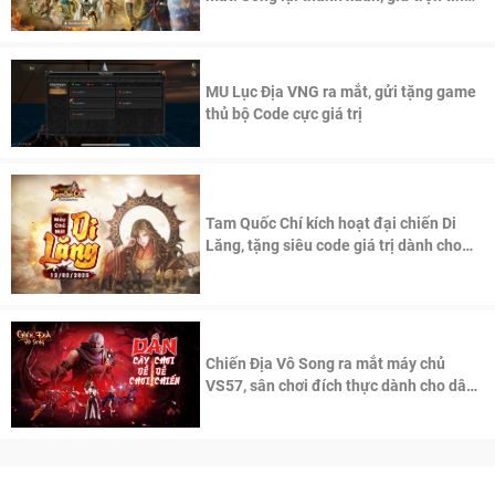
thần Võ Lâm
MU Lục Địa VNG ra mắt, gửi tặng game
thủ bộ Code cực giá trị
Tam Quốc Chí kích hoạt đại chiến Di
Lăng, tặng siêu code giá trị dành cho
100 độc giả đầu tiên.
Chiến Địa Vô Song ra mắt máy chủ
VS57, sân chơi đích thực dành cho dân
cày