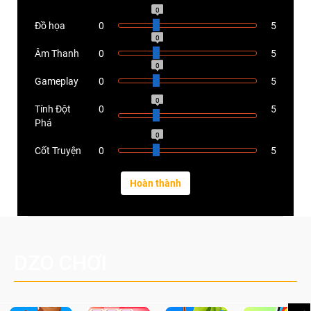
0
Đồ họa
0
5
0
Âm Thanh
0
5
0
Gameplay
0
5
0
Tính Đột
0
5
Phá
0
Cốt Truyện
0
5
DZO CHƠI