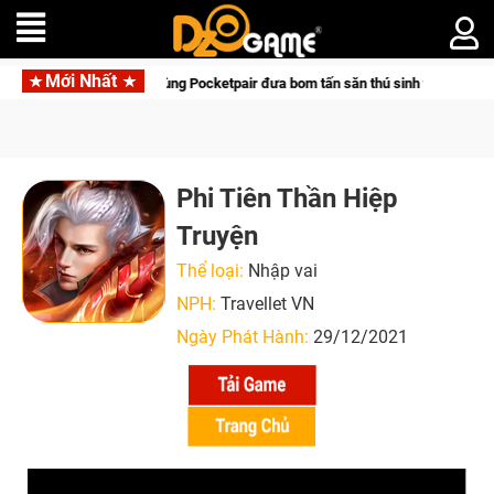
Mới Nhất
Garena hợp tác cùng Pocketpair đưa bom tấn săn thú sinh tồn lên di động với 
Phi Tiên Thần Hiệp
Truyện
Thể loại:
Nhập vai
NPH:
Travellet VN
Ngày Phát Hành:
29/12/2021