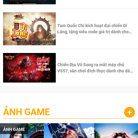
Tam Quốc Chí kích hoạt đại chiến Di
Lăng, tặng siêu code giá trị dành cho
100 độc giả đầu tiên.
Chiến Địa Vô Song ra mắt máy chủ
VS57, sân chơi đích thực dành cho dân
cày
ẢNH GAME
+
ẢNH GAME