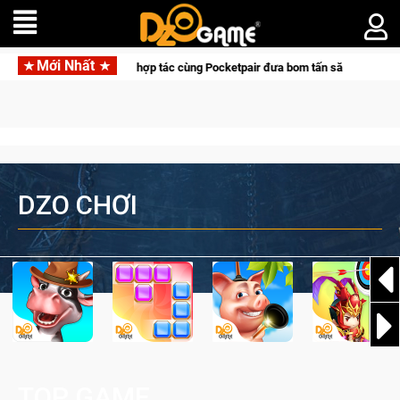
Mới Nhất
Garena hợp tác cùng Pocketpair đưa bom tấn săn thú sinh tồn lên di độ
DZO CHƠI
TOP GAME