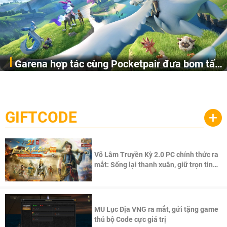
Garena hợp tác cùng Pocketpair đưa bom tấn
Garena Singapore hôm nay đã công bố Palworld Online,
săn thú sinh tồn lên di động với tên gọi
một cuộc phiêu lưu sinh tồn nhiều người chơi mới hiện
Palworld Online
đang được phát triển dựa trên IP Palworld nổi tiếng toàn
cầu, theo giấy phép chính thức từ công ty game Nhật Bản
GIFTCODE
+
Pocketpair, Inc.
Võ Lâm Truyền Kỳ 2.0 PC chính thức ra
mắt: Sống lại thanh xuân, giữ trọn tinh
thần Võ Lâm
MU Lục Địa VNG ra mắt, gửi tặng game
thủ bộ Code cực giá trị