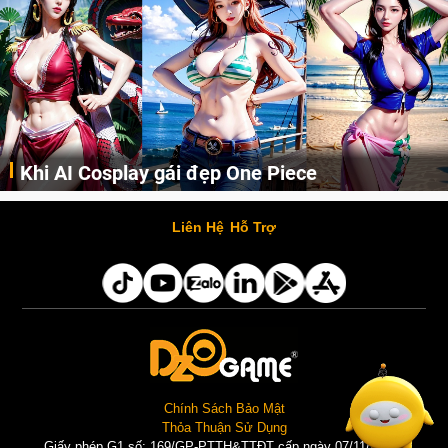
Khi AI Cosplay gái đẹp One Piece
Những cô nàng nóng bỏng Boa Hancock, Nico Robin, Nami, Yamato hay Perona được AI vẽ lại dưới hình thức Cosplay cực kỳ chuẩn chỉnh.
Liên Hệ
Hỗ Trợ
Chính Sách Bảo Mật
Thỏa Thuận Sử Dụng
Giấy phép G1 số: 169/GP-PTTH&TTĐT cấp ngày 07/11/2025 |