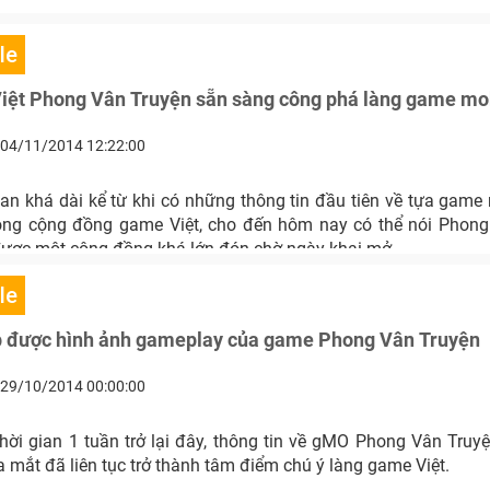
le
iệt Phong Vân Truyện sẵn sàng công phá làng game mo
04/11/2014 12:22:00
ian khá dài kể từ khi có những thông tin đầu tiên về tựa game
ong cộng đồng game Việt, cho đến hôm nay có thể nói Phon
ược một cộng đồng khá lớn đón chờ ngày khai mở.
le
p được hình ảnh gameplay của game Phong Vân Truyện
29/10/2014 00:00:00
hời gian 1 tuần trở lại đây, thông tin về gMO Phong Vân Truyệ
ra mắt đã liên tục trở thành tâm điểm chú ý làng game Việt.