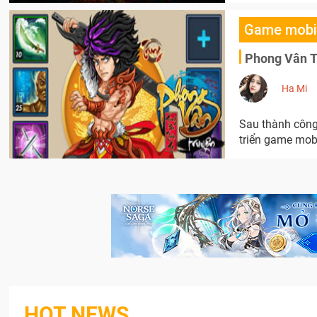
Game mobi
Phong Vân Tr
Ha Mi
Sau thành công 
triển game mobi
HOT NEWS