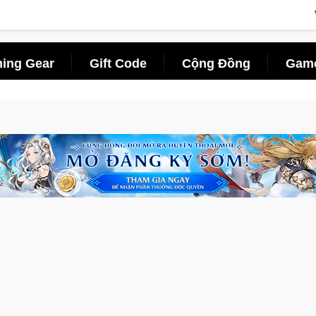
ing Gear
Gift Code
Cộng Đồng
Game
tpair đưa bom tấn săn thú sinh tồn lên di động với tên gọi Palworld Online