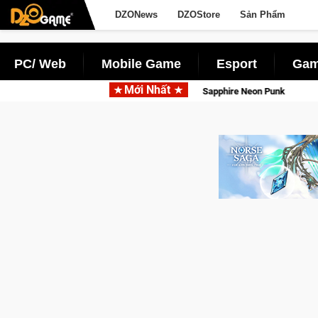
DZONews
DZOStore
Sản Phẩm
PC/ Web
Mobile Game
Esport
Gam
Mới Nhất
Garena hợp tác cùng Pocke