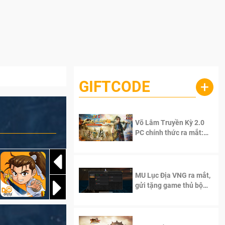
GIFTCODE
+
Võ Lâm Truyền Kỳ 2.0
PC chính thức ra mắt:
Sống lại thanh xuân, giữ
trọn tinh thần Võ Lâm
MU Lục Địa VNG ra mắt,
gửi tặng game thủ bộ
Code cực giá trị