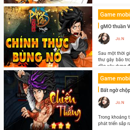
Game mobi
gMO thuần V
Jo.N
Sau một thời g
thư gây bão tr
dần xây dựng đ
Game mobi
Bất ngờ chộ
Jo.N
Trong khoảng t
phát triển sắp 