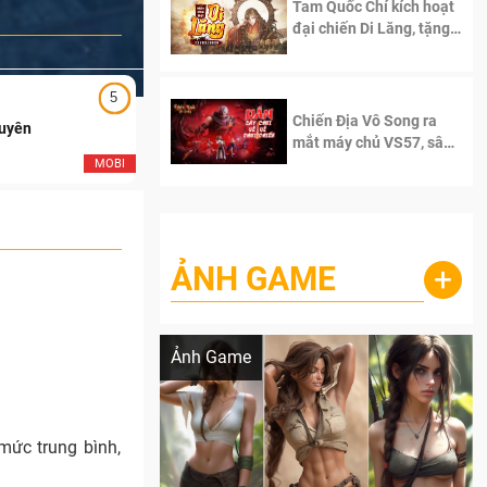
Tam Quốc Chí kích hoạt
đại chiến Di Lăng, tặng
siêu code giá trị dành
cho 100 độc giả đầu
tiên.
5
5
Chiến Địa Vô Song ra
Duyên
Ngạo Thiên Mobile
mắt máy chủ VS57, sân
chơi đích thực dành cho
MOBI
MOB
dân cày
ẢNH GAME
+
Lala Croft vừa nóng vừa xinh dưới nét vẽ
của AI
Ảnh Game
mức trung bình,