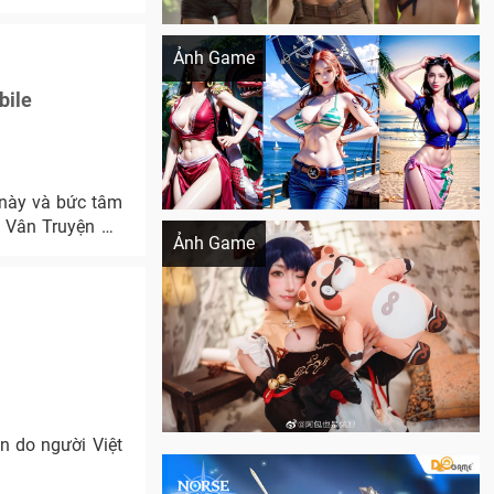
Khi AI Cosplay gái đẹp One Piece
Ảnh Game
bile
 này và bức tâm
Cosplay Xiangling siêu cute
g Vân Truyện đã
Ảnh Game
n do người Việt