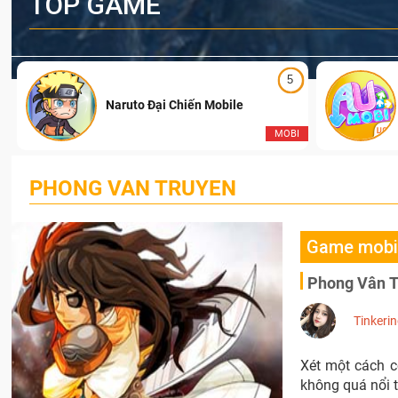
TOP GAME
5
Naruto Đại Chiến Mobile
I
MOBI
PHONG VAN TRUYEN
Game mobi
Phong Vân Tr
Tinkeri
Xét một cách c
không quá nổi t