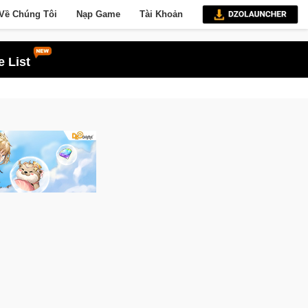
Về Chúng Tôi
Nạp Game
Tài Khoản
 List
Gia Nhập Closed Beta Norse Saga: Cửu Giới Thức Tỉnh, Săn DJI