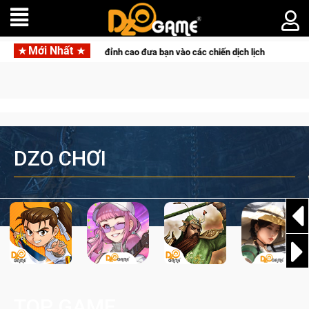
Mới Nhất
n súng PvP tọa độ đỉnh cao đưa bạn vào các chiến dịch lịch sử khốc liệt
DZO CHƠI
TOP GAME