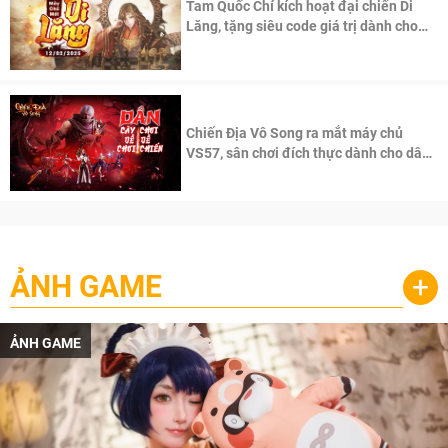
Tam Quốc Chí kích hoạt đại chiến Di
Lăng, tặng siêu code giá trị dành cho
100 độc giả đầu tiên.
Chiến Địa Vô Song ra mắt máy chủ
VS57, sân chơi đích thực dành cho dân
cày
ẢNH GAME
+
ẢNH GAME