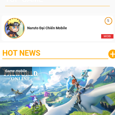
5
Naruto Đại Chiến Mobile
MOBI
HOT NEWS
Game mobile