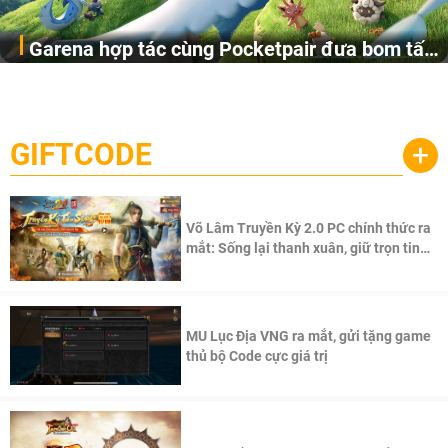
Garena hợp tác cùng Pocketpair đưa bom tấn
Garena Singapore hôm nay đã công bố Palworld Online,
săn thú sinh tồn lên di động với tên gọi
một cuộc phiêu lưu sinh tồn nhiều người chơi mới hiện
Palworld Online
đang được phát triển dựa trên IP Palworld nổi tiếng toàn
cầu, theo giấy phép chính thức từ công ty game Nhật Bản
GIFTCODE
+
Pocketpair, Inc.
Võ Lâm Truyền Kỳ 2.0 PC chính thức ra
mắt: Sống lại thanh xuân, giữ trọn tinh
thần Võ Lâm
MU Lục Địa VNG ra mắt, gửi tặng game
thủ bộ Code cực giá trị