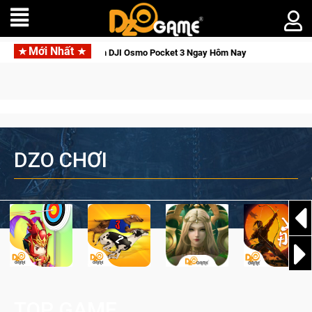
Mới Nhất
iới Thức Tỉnh, Săn DJI Osmo Pocket 3 Ngay Hôm Nay
Lineage
DZO CHƠI
TOP GAME