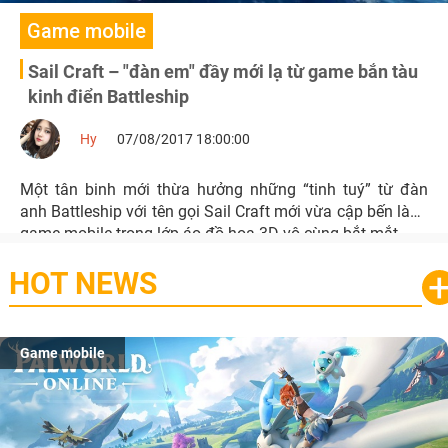
Game mobile
Sail Craft – "đàn em" đầy mới lạ từ game bắn tàu
kinh điển Battleship
Hy
07/08/2017 18:00:00
Một tân binh mới thừa hưởng những “tinh tuý” từ đàn
anh Battleship với tên gọi Sail Craft mới vừa cập bến làng
game mobile trong lớp áo đồ hoạ 3D vô cùng bắt mắt.
HOT NEWS
Game mobile