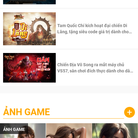
Tam Quốc Chí kích hoạt đại chiến Di
Lăng, tặng siêu code giá trị dành cho
100 độc giả đầu tiên.
Chiến Địa Vô Song ra mắt máy chủ
VS57, sân chơi đích thực dành cho dân
cày
ẢNH GAME
+
ẢNH GAME