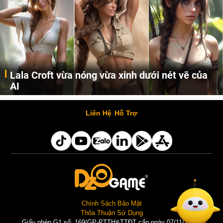
Lala Croft vừa nóng vừa xinh dưới nét vẽ của
AI
Cùng đến với những hình ảnh Lala Croft của Tomb Raider dưới nét vẽ của AI. Một cô nàng xinh đẹp, nóng bỏng nhưng cũng rắn rỏi và mạnh mẽ.
Liên Hệ
Hỗ Trợ
Chính Sách Bảo Mật
Thỏa Thuận Sử Dụng
Giấy phép G1 số: 169/GP-PTTH&TTĐT cấp ngày 07/11/2025 |