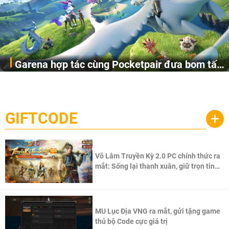
Garena hợp tác cùng Pocketpair đưa bom tấn
Garena Singapore hôm nay đã công bố Palworld Online,
săn thú sinh tồn lên di động với tên gọi
một cuộc phiêu lưu sinh tồn nhiều người chơi mới hiện
Palworld Online
đang được phát triển dựa trên IP Palworld nổi tiếng toàn
cầu, theo giấy phép chính thức từ công ty game Nhật Bản
GIFTCODE
+
Pocketpair, Inc.
Võ Lâm Truyền Kỳ 2.0 PC chính thức ra
mắt: Sống lại thanh xuân, giữ trọn tinh
thần Võ Lâm
MU Lục Địa VNG ra mắt, gửi tặng game
thủ bộ Code cực giá trị