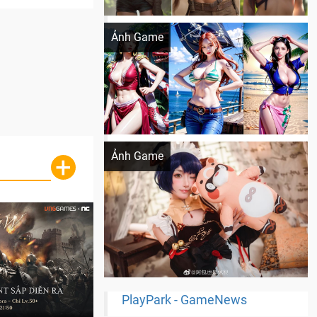
Khi AI Cosplay gái đẹp One Piece
Ảnh Game
Cosplay Xiangling siêu cute
Ảnh Game
+
PlayPark - GameNews