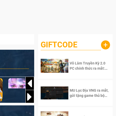
GIFTCODE
+
Võ Lâm Truyền Kỳ 2.0
PC chính thức ra mắt:
Sống lại thanh xuân, giữ
trọn tinh thần Võ Lâm
MU Lục Địa VNG ra mắt,
gửi tặng game thủ bộ
Code cực giá trị