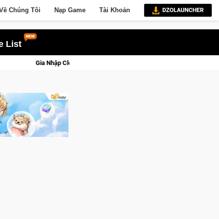
Về Chúng Tôi
Nạp Game
Tài Khoản
 List
 Closed Beta Norse Saga: Cửu Giới Thức Tỉnh, Săn DJI Osmo Pocket 3 Ngay 