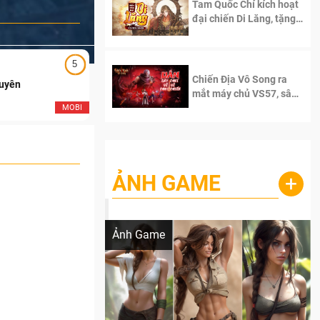
Tam Quốc Chí kích hoạt
đại chiến Di Lăng, tặng
siêu code giá trị dành
cho 100 độc giả đầu
tiên.
5
5
Chiến Địa Vô Song ra
Duyên
Ngạo Thiên Mobile
mắt máy chủ VS57, sân
chơi đích thực dành cho
MOBI
MOB
dân cày
ẢNH GAME
+
Lala Croft vừa nóng vừa xinh dưới nét vẽ
của AI
Ảnh Game