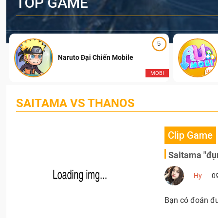
TOP GAME
5
Naruto Đại Chiến Mobile
I
MOBI
SAITAMA VS THANOS
Clip Game
Saitama "đụn
Hy
0
Bạn có đoán đư