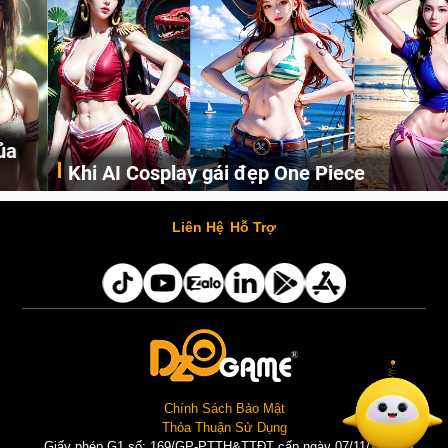
Khi AI Cosplay gái đẹp One Piece
Những cô nàng nóng bỏng Boa Hancock, Nico Robin, Nami, Yamato hay Perona được AI vẽ lại dưới hình thức Cosplay cực kỳ chuẩn chỉnh.
Liên Hệ
Hỗ Trợ
Chính Sách Bảo Mật
Thỏa Thuận Sử Dụng
Giấy phép G1 số: 169/GP-PTTH&TTĐT cấp ngày 07/11/2025 |