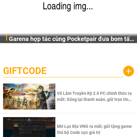
Garena hợp tác cùng Pocketpair đưa bom tấn
Garena Singapore hôm nay đã công bố Palworld Online,
săn thú sinh tồn lên di động với tên gọi
một cuộc phiêu lưu sinh tồn nhiều người chơi mới hiện
Palworld Online
đang được phát triển dựa trên IP Palworld nổi tiếng toàn
cầu, theo giấy phép chính thức từ công ty game Nhật Bản
GIFTCODE
+
Pocketpair, Inc.
Võ Lâm Truyền Kỳ 2.0 PC chính thức ra
mắt: Sống lại thanh xuân, giữ trọn tinh
thần Võ Lâm
MU Lục Địa VNG ra mắt, gửi tặng game
thủ bộ Code cực giá trị