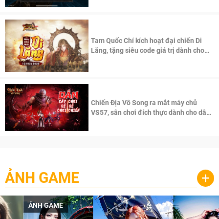
Tam Quốc Chí kích hoạt đại chiến Di
Lăng, tặng siêu code giá trị dành cho
100 độc giả đầu tiên.
Chiến Địa Vô Song ra mắt máy chủ
VS57, sân chơi đích thực dành cho dân
cày
ẢNH GAME
+
ẢNH GAME