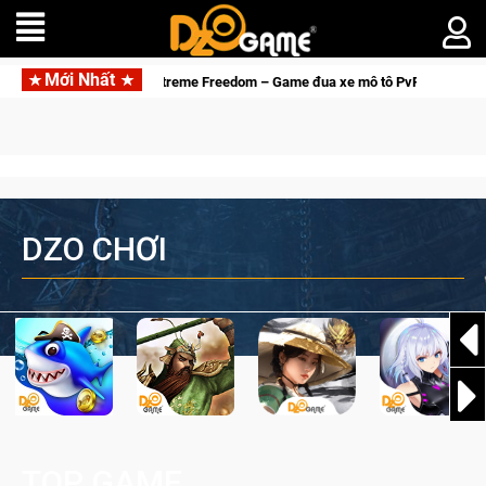
Mới Nhất
Trial Xtreme Freedom – Game đua xe mô tô PvP sở hữu vật lý siêu
DZO CHƠI
TOP GAME