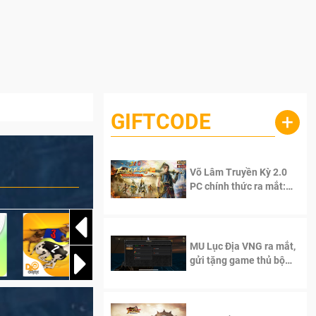
GIFTCODE
+
Võ Lâm Truyền Kỳ 2.0
PC chính thức ra mắt:
Sống lại thanh xuân, giữ
trọn tinh thần Võ Lâm
MU Lục Địa VNG ra mắt,
gửi tặng game thủ bộ
Code cực giá trị