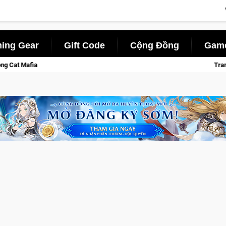
ing Gear
Gift Code
Cộng Đồng
Game
Trang bị của game thủ Cros