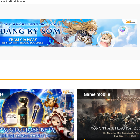
hoại di động.
le
Game mobile