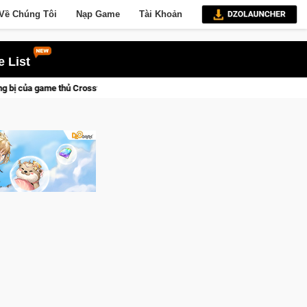
Về Chúng Tôi
Nạp Game
Tài Khoản
 List
sfire sẽ lộng lẫy ánh đèn với Kho Báu Hoàng Gia Sapphire Neon Punk