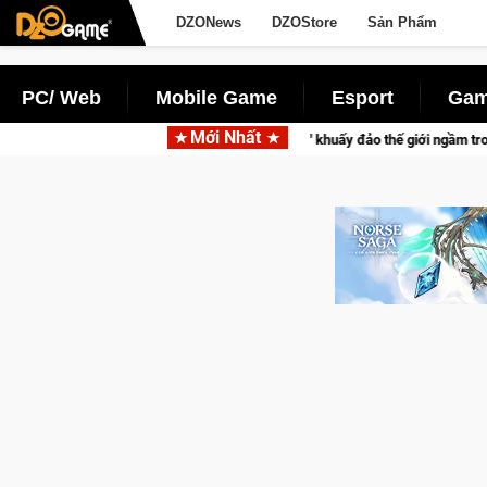
DZONews
DZOStore
Sản Phẩm
PC/ Web
Mobile Game
Esport
Gam
Mới Nhất
Trở thành "Đại ca Mèo" khuấy đảo thế giới ngầm trong Cat Mafia