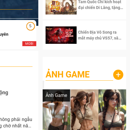
Tam Quốc Chí kích hoạt
đại chiến Di Lăng, tặng
siêu code giá trị dành
cho 100 độc giả đầu
tiên.
5
5
Chiến Địa Vô Song ra
Duyên
Ngạo Thiên Mobile
mắt máy chủ VS57, sân
chơi đích thực dành cho
MOBI
MOB
dân cày
ẢNH GAME
+
Lala Croft vừa nóng vừa xinh dưới nét vẽ
của AI
động
Ảnh Game
 không phải ngẫu
g chờ nhất năm