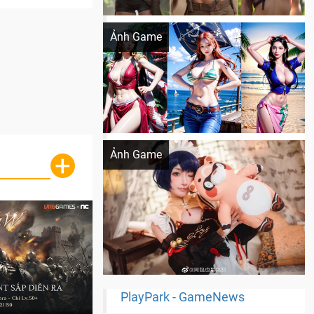
Khi AI Cosplay gái đẹp One Piece
Ảnh Game
Cosplay Xiangling siêu cute
Ảnh Game
+
PlayPark - GameNews