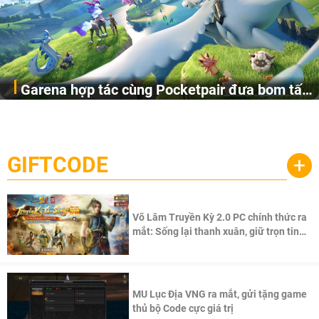
Garena hợp tác cùng Pocketpair đưa bom tấn
Garena Singapore hôm nay đã công bố Palworld Online,
săn thú sinh tồn lên di động với tên gọi
một cuộc phiêu lưu sinh tồn nhiều người chơi mới hiện
Palworld Online
đang được phát triển dựa trên IP Palworld nổi tiếng toàn
cầu, theo giấy phép chính thức từ công ty game Nhật Bản
GIFTCODE
+
Pocketpair, Inc.
Võ Lâm Truyền Kỳ 2.0 PC chính thức ra
mắt: Sống lại thanh xuân, giữ trọn tinh
thần Võ Lâm
MU Lục Địa VNG ra mắt, gửi tặng game
thủ bộ Code cực giá trị