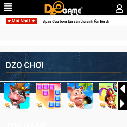
Mới Nhất
 tác cùng Pocketpair đưa bom tấn săn thú sinh tồn lên di động với tên gọi Palw
DZO CHƠI
TOP GAME