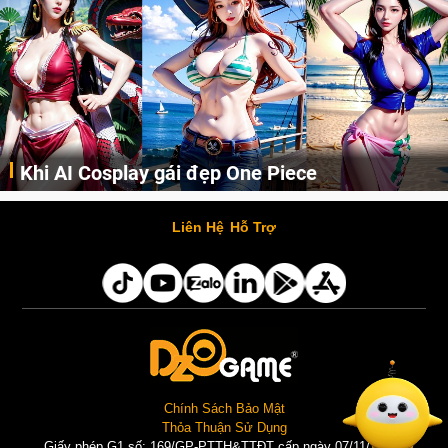
Khi AI Cosplay gái đẹp One Piece
Những cô nàng nóng bỏng Boa Hancock, Nico Robin, Nami, Yamato hay Perona được AI vẽ lại dưới hình thức Cosplay cực kỳ chuẩn chỉnh.
Liên Hệ
Hỗ Trợ
Chính Sách Bảo Mật
Thỏa Thuận Sử Dụng
Giấy phép G1 số: 169/GP-PTTH&TTĐT cấp ngày 07/11/2025 |