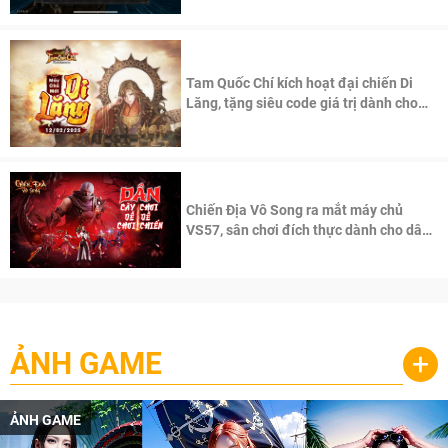
Tam Quốc Chí kích hoạt đại chiến Di
Lăng, tặng siêu code giá trị dành cho
100 độc giả đầu tiên.
Chiến Địa Vô Song ra mắt máy chủ
VS57, sân chơi đích thực dành cho dân
cày
ẢNH GAME
+
ẢNH GAME