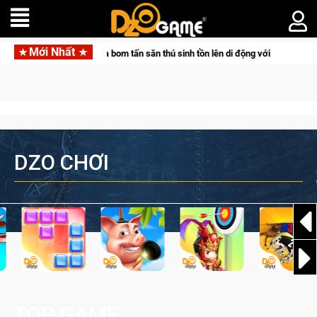
Mới Nhất
ocketpair đưa bom tấn săn thú sinh tồn lên di động với tên gọi Palworld Online
DZO CHƠI
TOP GAME