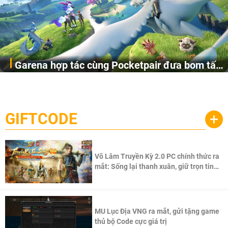
Garena hợp tác cùng Pocketpair đưa bom tấn
Garena Singapore hôm nay đã công bố Palworld Online,
săn thú sinh tồn lên di động với tên gọi
một cuộc phiêu lưu sinh tồn nhiều người chơi mới hiện
Palworld Online
đang được phát triển dựa trên IP Palworld nổi tiếng toàn
cầu, theo giấy phép chính thức từ công ty game Nhật Bản
GIFTCODE
+
Pocketpair, Inc.
Võ Lâm Truyền Kỳ 2.0 PC chính thức ra
mắt: Sống lại thanh xuân, giữ trọn tinh
thần Võ Lâm
MU Lục Địa VNG ra mắt, gửi tặng game
thủ bộ Code cực giá trị