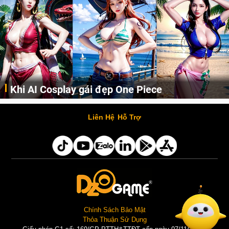
ẹp One Piece
Cosplay Xiangling si
Những cô nàng nóng bỏng Boa Hancock, Nico Robin, Nami, Yamato hay Perona được AI vẽ lại dưới hình thức Cosplay cực kỳ chuẩn chỉnh.
Liên Hệ
Hỗ Trợ
Chính Sách Bảo Mật
Thỏa Thuận Sử Dụng