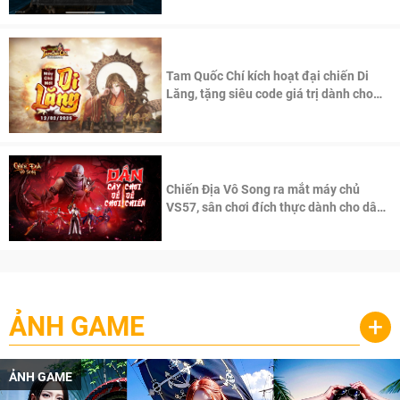
Tam Quốc Chí kích hoạt đại chiến Di
Lăng, tặng siêu code giá trị dành cho
100 độc giả đầu tiên.
Chiến Địa Vô Song ra mắt máy chủ
VS57, sân chơi đích thực dành cho dân
cày
ẢNH GAME
+
ẢNH GAME