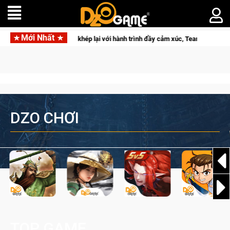
Mới Nhất
CFVL 2026 Mùa 2 khép lại với hành trình đầy cảm xúc, Team Falcons lên ngôi
DZO CHƠI
TOP GAME