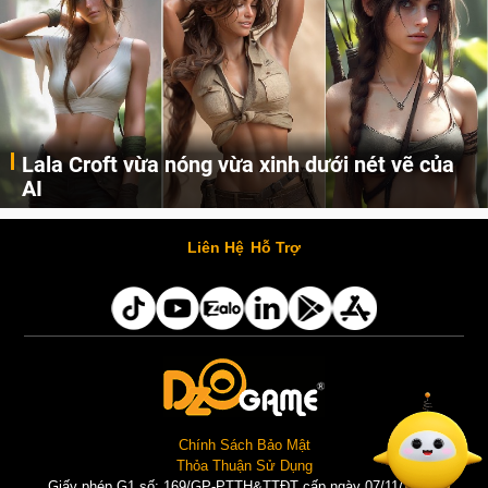
Lala Croft vừa nóng vừa xinh dưới nét vẽ của
AI
Cùng đến với những hình ảnh Lala Croft của Tomb Raider dưới nét vẽ của AI. Một cô nàng xinh đẹp, nóng bỏng nhưng cũng rắn rỏi và mạnh mẽ.
Liên Hệ
Hỗ Trợ
Chính Sách Bảo Mật
Thỏa Thuận Sử Dụng
Giấy phép G1 số: 169/GP-PTTH&TTĐT cấp ngày 07/11/2025 |