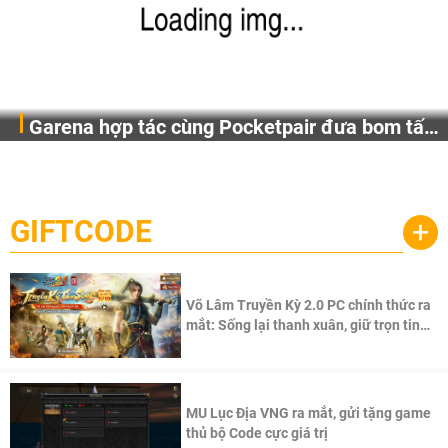
Garena hợp tác cùng Pocketpair đưa bom tấn
Garena Singapore hôm nay đã công bố Palworld Online,
săn thú sinh tồn lên di động với tên gọi
một cuộc phiêu lưu sinh tồn nhiều người chơi mới hiện
Palworld Online
đang được phát triển dựa trên IP Palworld nổi tiếng toàn
cầu, theo giấy phép chính thức từ công ty game Nhật Bản
GIFTCODE
+
Pocketpair, Inc.
Võ Lâm Truyền Kỳ 2.0 PC chính thức ra
mắt: Sống lại thanh xuân, giữ trọn tinh
thần Võ Lâm
MU Lục Địa VNG ra mắt, gửi tặng game
thủ bộ Code cực giá trị