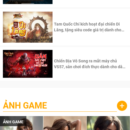
Tam Quốc Chí kích hoạt đại chiến Di
Lăng, tặng siêu code giá trị dành cho
100 độc giả đầu tiên.
Chiến Địa Vô Song ra mắt máy chủ
VS57, sân chơi đích thực dành cho dân
cày
ẢNH GAME
+
ẢNH GAME