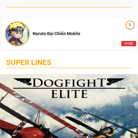
5
Naruto Đại Chiến Mobile
MOBI
SUPER LINES