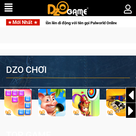
Mới Nhất
hú sinh tồn lên di động với tên gọi Palworld Online
Norse Sa
DZO CHƠI
TOP GAME