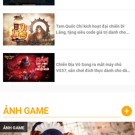
Tam Quốc Chí kích hoạt đại chiến Di
Lăng, tặng siêu code giá trị dành cho
100 độc giả đầu tiên.
Chiến Địa Vô Song ra mắt máy chủ
VS57, sân chơi đích thực dành cho dân
cày
ẢNH GAME
+
ẢNH GAME