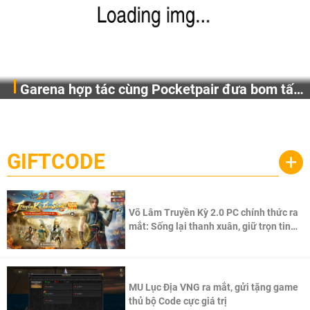
Garena hợp tác cùng Pocketpair đưa bom tấn
Garena Singapore hôm nay đã công bố Palworld Online,
săn thú sinh tồn lên di động với tên gọi
một cuộc phiêu lưu sinh tồn nhiều người chơi mới hiện
Palworld Online
đang được phát triển dựa trên IP Palworld nổi tiếng toàn
cầu, theo giấy phép chính thức từ công ty game Nhật Bản
GIFTCODE
+
Pocketpair, Inc.
Võ Lâm Truyền Kỳ 2.0 PC chính thức ra
mắt: Sống lại thanh xuân, giữ trọn tinh
thần Võ Lâm
MU Lục Địa VNG ra mắt, gửi tặng game
thủ bộ Code cực giá trị