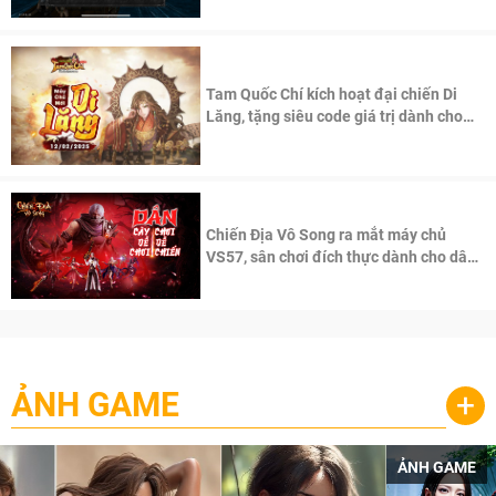
Tam Quốc Chí kích hoạt đại chiến Di
Lăng, tặng siêu code giá trị dành cho
100 độc giả đầu tiên.
Chiến Địa Vô Song ra mắt máy chủ
VS57, sân chơi đích thực dành cho dân
cày
ẢNH GAME
+
ẢNH GAME