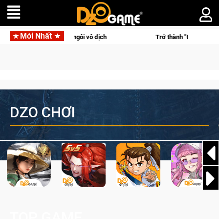
Mới Nhất
eam Falcons lên ngôi vô địch
Trở thành "Đại ca Mèo" khuấy đả
DZO CHƠI
TOP GAME