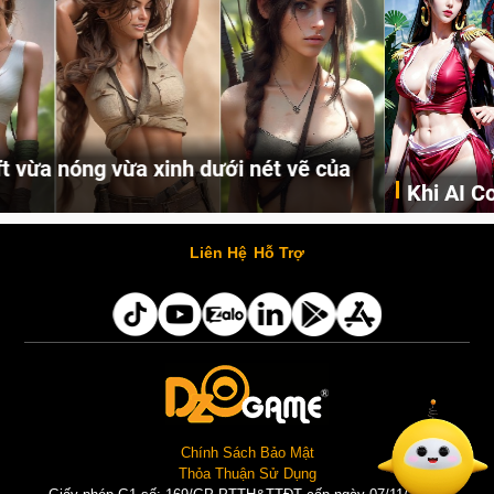
Khi AI Cosplay gái đẹp One Piece
Những cô nàng nóng bỏng Boa Hancock, Nico Robin, Nami, Yamato hay Perona được AI vẽ lại dưới hình thức Cosplay cực kỳ chuẩn chỉnh.
Liên Hệ
Hỗ Trợ
Chính Sách Bảo Mật
Thỏa Thuận Sử Dụng