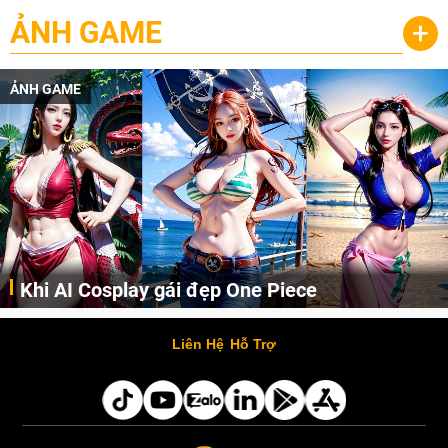
ẢNH GAME
+
ẢNH GAME
Khi AI Cosplay gái đẹp One Piece
Những cô nàng nóng bỏng Boa Hancock, Nico Robin, Nami, Yamato hay Perona được AI vẽ lại dưới hình thức Cosplay cực kỳ chuẩn chỉnh.
Liên Hệ
Hỗ Trợ