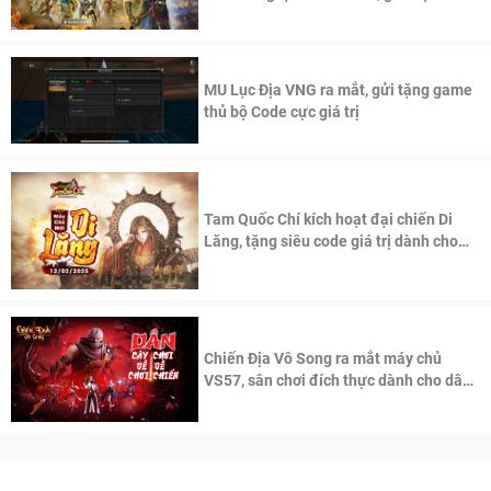
thần Võ Lâm
MU Lục Địa VNG ra mắt, gửi tặng game
thủ bộ Code cực giá trị
Tam Quốc Chí kích hoạt đại chiến Di
Lăng, tặng siêu code giá trị dành cho
100 độc giả đầu tiên.
Chiến Địa Vô Song ra mắt máy chủ
VS57, sân chơi đích thực dành cho dân
cày