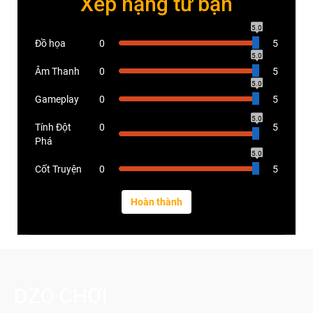
Xếp hạng từ bạn
5.0
Đồ họa
0
5
5.0
Âm Thanh
0
5
5.0
Gameplay
0
5
5.0
Tính Đột
0
5
Phá
5.0
Cốt Truyện
0
5
DZO CHƠI