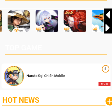
TOP GAME
5
Naruto Đại Chiến Mobile
MOBI
HOT NEWS