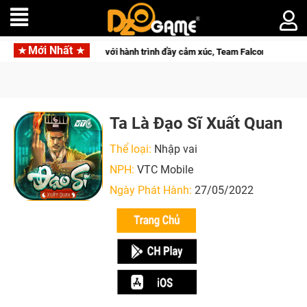
Mới Nhất
026 Mùa 2 khép lại với hành trình đầy cảm xúc, Team Falcons lên ngôi vô địch
Ta Là Đạo Sĩ Xuất Quan
Thể loại:
Nhập vai
NPH:
VTC Mobile
Ngày Phát Hành:
27/05/2022