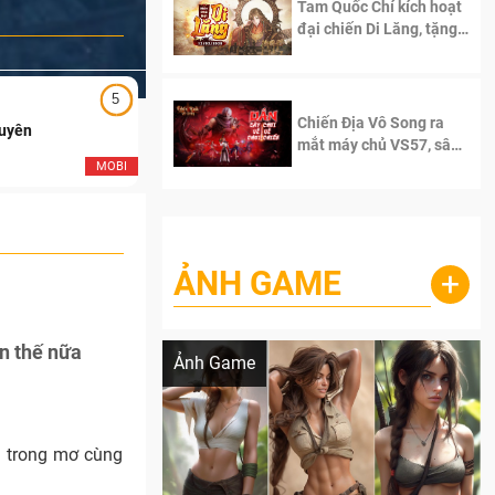
Tam Quốc Chí kích hoạt
đại chiến Di Lăng, tặng
siêu code giá trị dành
cho 100 độc giả đầu
tiên.
5
5
Chiến Địa Vô Song ra
Duyên
Ngạo Thiên Mobile
mắt máy chủ VS57, sân
chơi đích thực dành cho
MOBI
MOB
dân cày
ẢNH GAME
+
Lala Croft vừa nóng vừa xinh dưới nét vẽ
của AI
n thế nữa
Ảnh Game
n trong mơ cùng