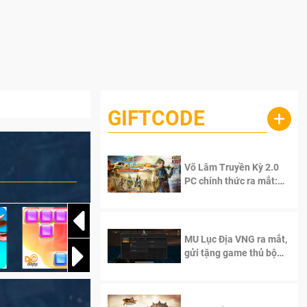
GIFTCODE
+
Võ Lâm Truyền Kỳ 2.0
PC chính thức ra mắt:
Sống lại thanh xuân, giữ
trọn tinh thần Võ Lâm
MU Lục Địa VNG ra mắt,
gửi tặng game thủ bộ
Code cực giá trị