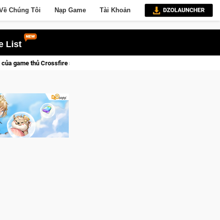
Về Chúng Tôi
Nạp Game
Tài Khoản
 List
rossfire sẽ lộng lẫy ánh đèn với Kho Báu Hoàng Gia Sapphire Neon Punk