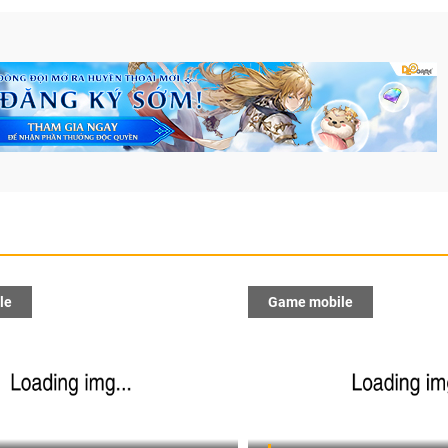
le
Game mobile