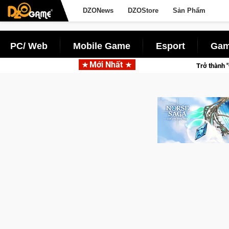
DZONews
DZOStore
Sản Phẩm
PC/ Web
Mobile Game
Esport
Gam
Mới Nhất
c, Team Falcons lên ngôi vô địch
Trở thành "Đại ca Mèo" khuấ