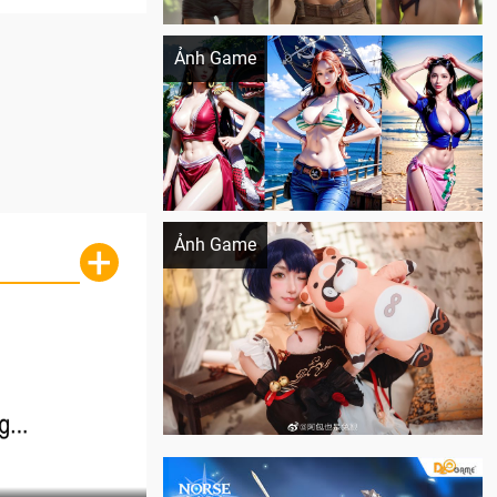
Khi AI Cosplay gái đẹp One Piece
Ảnh Game
Cosplay Xiangling siêu cute
Ảnh Game
+