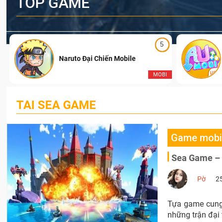
TOP GAME
5
Naruto Đại Chiến Mobile
I
MOBI
TAI SEA GAME
Game mobi
Sea Game – G
Pờ
2
Tựa game cung 
những trận đại 