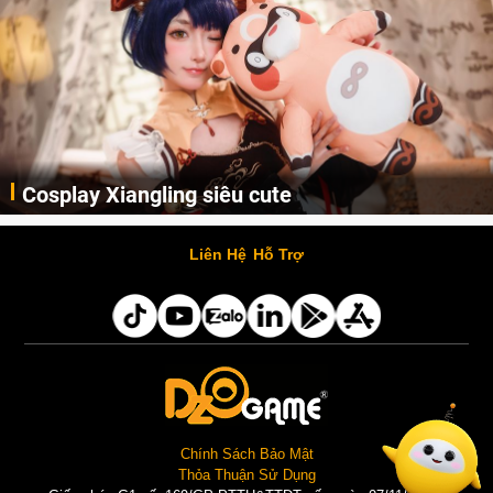
Cosplay Xiangling siêu cute
Cùng thưởng thức những hình ảnh cosplay Xiangling trong Genshin Impact siêu dễ thương của người dùng Weibo "阿包也是兔娘"
Liên Hệ
Hỗ Trợ
Chính Sách Bảo Mật
Thỏa Thuận Sử Dụng