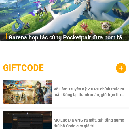
Garena hợp tác cùng Pocketpair đưa bom tấn
Garena Singapore hôm nay đã công bố Palworld Online,
săn thú sinh tồn lên di động với tên gọi
một cuộc phiêu lưu sinh tồn nhiều người chơi mới hiện
Palworld Online
đang được phát triển dựa trên IP Palworld nổi tiếng toàn
cầu, theo giấy phép chính thức từ công ty game Nhật Bản
GIFTCODE
+
Pocketpair, Inc.
Võ Lâm Truyền Kỳ 2.0 PC chính thức ra
mắt: Sống lại thanh xuân, giữ trọn tinh
thần Võ Lâm
MU Lục Địa VNG ra mắt, gửi tặng game
thủ bộ Code cực giá trị