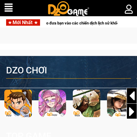
Mới Nhất
a độ đỉnh cao đưa bạn vào các chiến dịch lịch sử khốc liệt
C
DZO CHƠI
TOP GAME