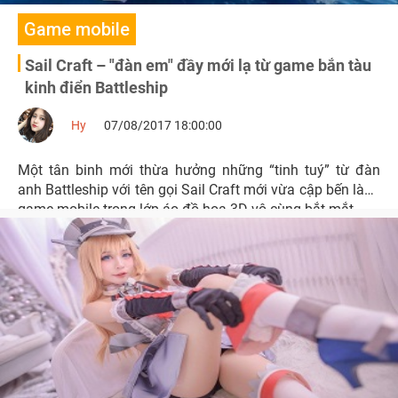
Game mobile
Sail Craft – "đàn em" đầy mới lạ từ game bắn tàu
kinh điển Battleship
Hy
07/08/2017 18:00:00
Một tân binh mới thừa hưởng những “tinh tuý” từ đàn
anh Battleship với tên gọi Sail Craft mới vừa cập bến làng
game mobile trong lớp áo đồ hoạ 3D vô cùng bắt mắt.