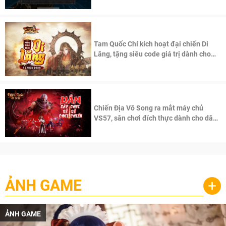
Tam Quốc Chí kích hoạt đại chiến Di
Lăng, tặng siêu code giá trị dành cho
100 độc giả đầu tiên.
Chiến Địa Vô Song ra mắt máy chủ
VS57, sân chơi đích thực dành cho dân
cày
ẢNH GAME
+
ẢNH GAME