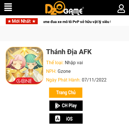
Mới Nhất
treme Freedom – Game đua xe mô tô PvP sở hữu vật lý siêu thực
Thánh Địa AFK
Thể loại:
Nhập vai
NPH:
Gzone
Ngày Phát Hành:
07/11/2022