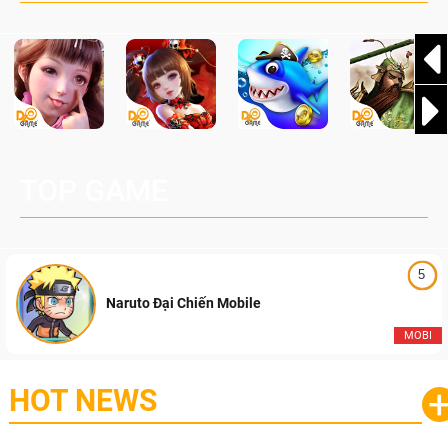
TOP GAME
5
Naruto Đại Chiến Mobile
MOBI
HOT NEWS