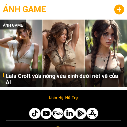
ẢNH GAME
+
ẢNH GAME
Lala Croft vừa nóng vừa xinh dưới nét vẽ của
AI
Cùng đến với những hình ảnh Lala Croft của Tomb Raider dưới nét vẽ của AI. Một cô nàng xinh đẹp, nóng bỏng nhưng cũng rắn rỏi và mạnh mẽ.
Liên Hệ
Hỗ Trợ