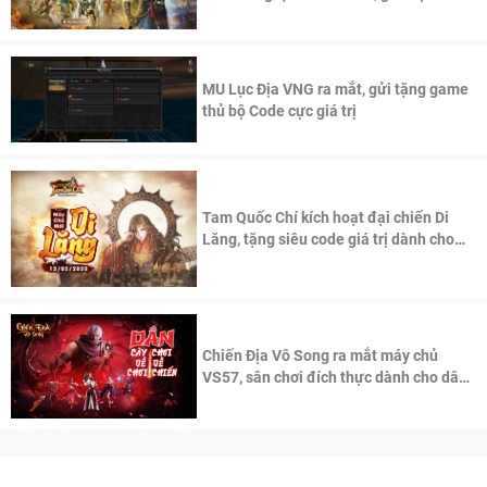
thần Võ Lâm
MU Lục Địa VNG ra mắt, gửi tặng game
thủ bộ Code cực giá trị
Tam Quốc Chí kích hoạt đại chiến Di
Lăng, tặng siêu code giá trị dành cho
100 độc giả đầu tiên.
Chiến Địa Vô Song ra mắt máy chủ
VS57, sân chơi đích thực dành cho dân
cày