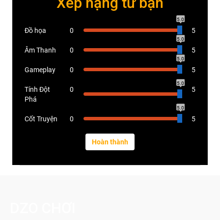
Xếp hạng từ bạn
5.0
Đồ họa
0
5
5.0
Âm Thanh
0
5
5.0
Gameplay
0
5
5.0
Tính Đột
0
5
Phá
5.0
Cốt Truyện
0
5
DZO CHƠI