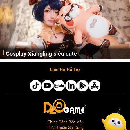
Lala Croft vừa nóng vừa xinh dưới nét vẽ của
AI
Cùng đến với những hình ảnh Lala Croft của Tomb Raider dưới nét vẽ của AI. Một cô nàng xinh đẹp, nóng bỏng nhưng cũng rắn rỏi và mạnh mẽ.
Liên Hệ
Hỗ Trợ
Chính Sách Bảo Mật
Thỏa Thuận Sử Dụng