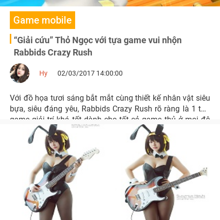
Game mobile
“Giải cứu” Thỏ Ngọc với tựa game vui nhộn
Rabbids Crazy Rush
Hy
02/03/2017 14:00:00
Với đồ họa tươi sáng bắt mắt cùng thiết kế nhân vật siêu
bựa, siêu đáng yêu, Rabbids Crazy Rush rõ ràng là 1 tựa
game giải trí khá tốt dành cho tất cả game thủ ở mọi độ
tuổi.