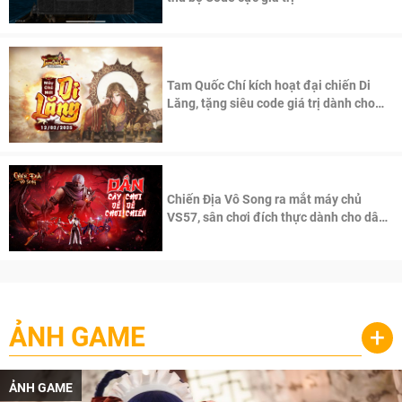
Tam Quốc Chí kích hoạt đại chiến Di
Lăng, tặng siêu code giá trị dành cho
100 độc giả đầu tiên.
Chiến Địa Vô Song ra mắt máy chủ
VS57, sân chơi đích thực dành cho dân
cày
ẢNH GAME
+
ẢNH GAME