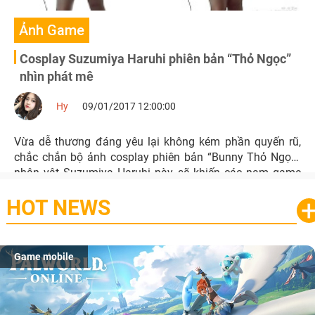
Ảnh Game
Cosplay Suzumiya Haruhi phiên bản “Thỏ Ngọc”
nhìn phát mê
Hy
09/01/2017 12:00:00
Vừa dễ thương đáng yêu lại không kém phần quyến rũ,
chắc chắn bộ ảnh cosplay phiên bản “Bunny Thỏ Ngọc”
nhân vật Suzumiya Haruhi này sẽ khiến các nam game
thủ “yêu ngay từ cái nhìn đầu tiên”.
HOT NEWS
Game mobile