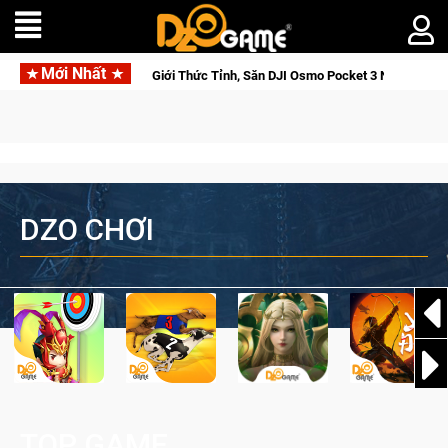
Mới Nhất
Cửu Giới Thức Tỉnh, Săn DJI Osmo Pocket 3 Ngay Hôm Nay
Li
DZO CHƠI
TOP GAME