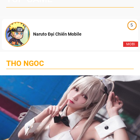
5
Naruto Đại Chiến Mobile
MOBI
THO NGOC