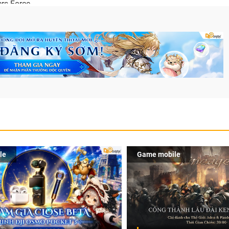
rs-Force.
le
Game mobile