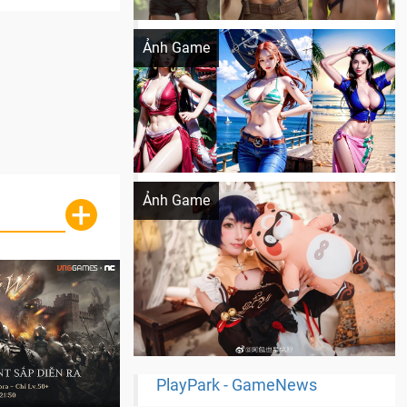
Khi AI Cosplay gái đẹp One Piece
Ảnh Game
Cosplay Xiangling siêu cute
Ảnh Game
+
PlayPark - GameNews