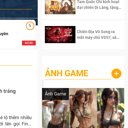
Tam Quốc Chí kích hoạt
đại chiến Di Lăng, tặng
siêu code giá trị dành
cho 100 độc giả đầu
tiên.
5
5
Chiến Địa Vô Song ra
Duyên
Ngạo Thiên Mobile
mắt máy chủ VS57, sân
chơi đích thực dành cho
MOBI
MOB
dân cày
ẢNH GAME
+
Lala Croft vừa nóng vừa xinh dưới nét vẽ
của AI
h tráng
Ảnh Game
é lộ thêm nhiều
i tên gọi Final