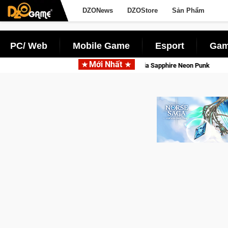
DZONews
DZOStore
Sản Phẩm
PC/ Web
Mobile Game
Esport
Gam
Mới Nhất
Garena hợp tác cùng 