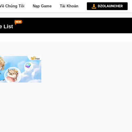
Về Chúng Tôi
Nạp Game
Tài Khoản
 List
e
Gia Nhập Closed Beta Norse Saga: Cửu Giới Thức Tỉnh, Să