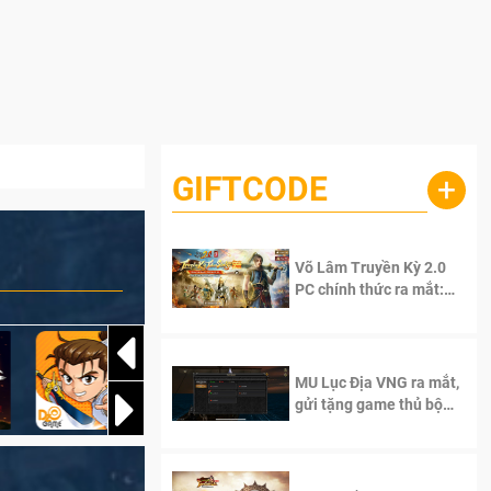
GIFTCODE
+
Võ Lâm Truyền Kỳ 2.0
PC chính thức ra mắt:
Sống lại thanh xuân, giữ
trọn tinh thần Võ Lâm
MU Lục Địa VNG ra mắt,
gửi tặng game thủ bộ
Code cực giá trị