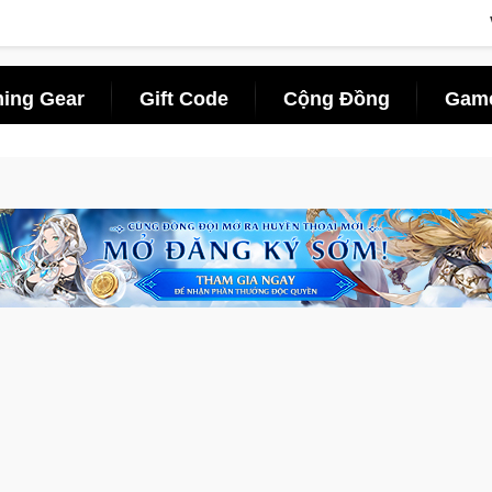
ing Gear
Gift Code
Cộng Đồng
Game
Pocketpair đưa bom tấn săn thú sinh tồn lên di động với tên gọi Palworld Onlin