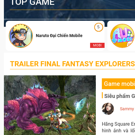
TOP GAME
5
Naruto Đại Chiến Mobile
I
MOBI
TRAILER FINAL FANTASY EXPLORER
Game mobi
Siêu phẩm GM
Sammy
Hãng Square En
hình ảnh và lố