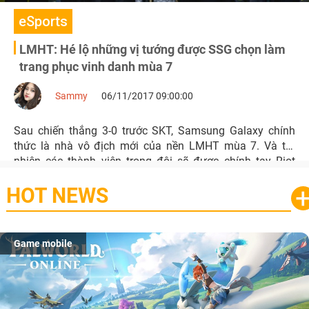
eSports
LMHT: Hé lộ những vị tướng được SSG chọn làm
trang phục vinh danh mùa 7
Sammy
06/11/2017 09:00:00
Sau chiến thắng 3-0 trước SKT, Samsung Galaxy chính
thức là nhà vô địch mới của nền LMHT mùa 7. Và tất
nhiên các thành viên trong đội sẽ được chính tay Riot
thiết kế riêng một trang phục vinh danh vị tướng mà họ
HOT NEWS
yêu thích nhằm tôn vinh chính bản thân cũng như đội
tuyển của mình.
Game mobile