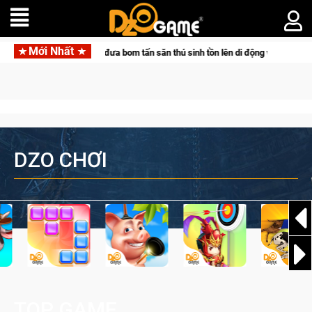
Mới Nhất
cùng Pocketpair đưa bom tấn săn thú sinh tồn lên di động với tên gọi Palworld 
DZO CHƠI
TOP GAME