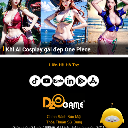
Khi AI Cosplay gái đẹp One Piece
Những cô nàng nóng bỏng Boa Hancock, Nico Robin, Nami, Yamato hay Perona được AI vẽ lại dưới hình thức Cosplay cực kỳ chuẩn chỉnh.
Liên Hệ
Hỗ Trợ
Chính Sách Bảo Mật
Thỏa Thuận Sử Dụng
Giấy phép G1 số: 169/GP-PTTH&TTĐT cấp ngày 07/11/2025 |