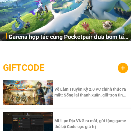
Garena hợp tác cùng Pocketpair đưa bom tấn
Garena Singapore hôm nay đã công bố Palworld Online,
săn thú sinh tồn lên di động với tên gọi
một cuộc phiêu lưu sinh tồn nhiều người chơi mới hiện
Palworld Online
đang được phát triển dựa trên IP Palworld nổi tiếng toàn
cầu, theo giấy phép chính thức từ công ty game Nhật Bản
GIFTCODE
+
Pocketpair, Inc.
Võ Lâm Truyền Kỳ 2.0 PC chính thức ra
mắt: Sống lại thanh xuân, giữ trọn tinh
thần Võ Lâm
MU Lục Địa VNG ra mắt, gửi tặng game
thủ bộ Code cực giá trị