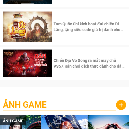
Tam Quốc Chí kích hoạt đại chiến Di
Lăng, tặng siêu code giá trị dành cho
100 độc giả đầu tiên.
Chiến Địa Vô Song ra mắt máy chủ
VS57, sân chơi đích thực dành cho dân
cày
ẢNH GAME
+
ẢNH GAME