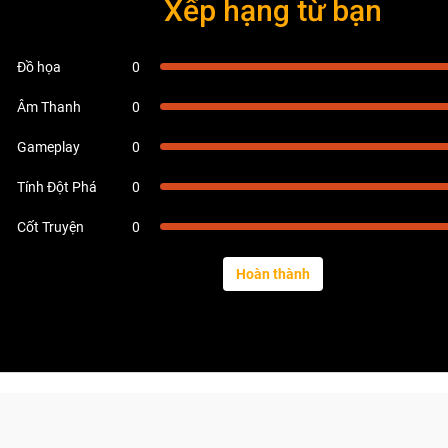
Xếp hạng từ bạn
Đồ họa
0
Âm Thanh
0
Gameplay
0
Tính Đột Phá
0
Cốt Truyện
0