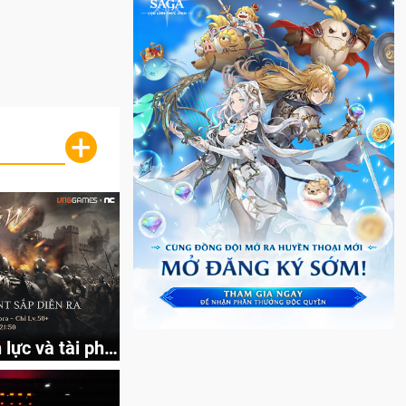
+
lực và tài phú
p nhật chức năng
 được Vương
mở ra cơ hội
ắp tới!