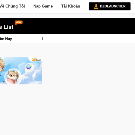
Về Chúng Tôi
Nạp Game
Tài Khoản
 List
Lineage W – Quyền lực và tài phú sẽ về tay kẻ đoạt được Vương Quyền thàn