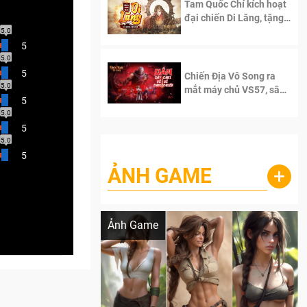
Tam Quốc Chí kích hoạt
đại chiến Di Lăng, tặng
siêu code giá trị dành
5.0
cho 100 độc giả đầu
5
tiên.
5.0
5
Chiến Địa Vô Song ra
5.0
mắt máy chủ VS57, sân
5
chơi đích thực dành cho
5.0
dân cày
5
5.0
5
ẢNH GAME
+
Lala Croft vừa nóng vừa xinh dưới nét vẽ
của AI
Ảnh Game