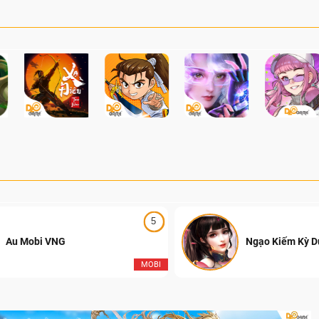
5
Au Mobi VNG
Ngạo Kiếm Kỳ 
MOBI