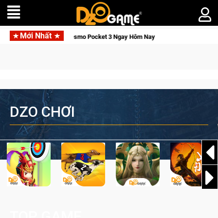
Mới Nhất
nh, Săn DJI Osmo Pocket 3 Ngay Hôm Nay
Lineage W – Quyền l
DZO CHƠI
TOP GAME