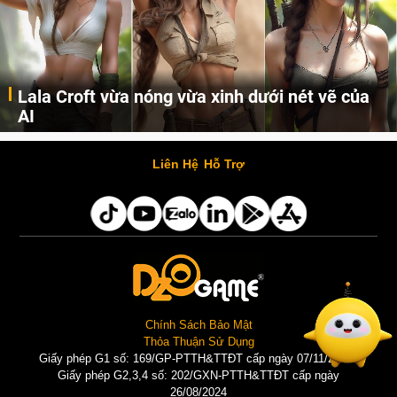
Lala Croft vừa nóng vừa xinh dưới nét vẽ của
AI
Cùng đến với những hình ảnh Lala Croft của Tomb Raider dưới nét vẽ của AI. Một cô nàng xinh đẹp, nóng bỏng nhưng cũng rắn rỏi và mạnh mẽ.
Liên Hệ
Hỗ Trợ
Chính Sách Bảo Mật
Thỏa Thuận Sử Dụng
Giấy phép G1 số: 169/GP-PTTH&TTĐT cấp ngày 07/11/2025 |
Giấy phép G2,3,4 số: 202/GXN-PTTH&TTĐT cấp ngày
26/08/2024