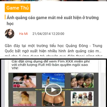
Game Thủ
Ảnh quảng cáo game mát mẻ xuất hiện ở trường
học
Ha Mi
21/04/2014 12:20:00
Gần đây tại một trường tiểu học Quảng Đông - Trung
Quốc bất ngờ xuất hiện nhiều hình ảnh quảng cáo mát
mẻ cho 1 ứng dụng trò chuyện qua điện thoại cũng như
một tựa game online sắp ra mắt. Theo mô tả của các phụ
huynh chứng kiến thì trong hình là ngôi sao điện ảnh
Hồng Kông - Mạc Khởi Văn vận áo mỏng xuyên thấu,
ngực hở quá trớn, tay cầm chiếc điện thoại.