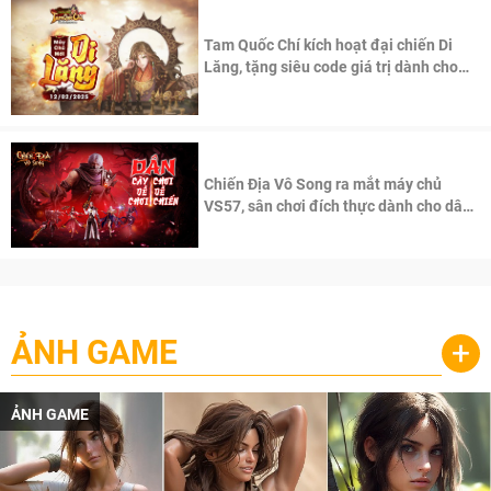
Tam Quốc Chí kích hoạt đại chiến Di
Lăng, tặng siêu code giá trị dành cho
100 độc giả đầu tiên.
Chiến Địa Vô Song ra mắt máy chủ
VS57, sân chơi đích thực dành cho dân
cày
ẢNH GAME
+
ẢNH GAME