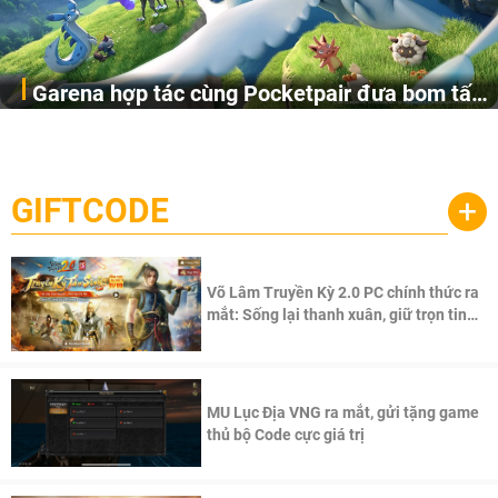
Garena hợp tác cùng Pocketpair đưa bom tấn
Garena Singapore hôm nay đã công bố Palworld Online,
săn thú sinh tồn lên di động với tên gọi
một cuộc phiêu lưu sinh tồn nhiều người chơi mới hiện
Palworld Online
đang được phát triển dựa trên IP Palworld nổi tiếng toàn
cầu, theo giấy phép chính thức từ công ty game Nhật Bản
GIFTCODE
+
Pocketpair, Inc.
Võ Lâm Truyền Kỳ 2.0 PC chính thức ra
mắt: Sống lại thanh xuân, giữ trọn tinh
thần Võ Lâm
MU Lục Địa VNG ra mắt, gửi tặng game
thủ bộ Code cực giá trị