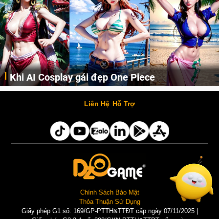
Khi AI Cosplay gái đẹp One Piece
Những cô nàng nóng bỏng Boa Hancock, Nico Robin, Nami, Yamato hay Perona được AI vẽ lại dưới hình thức Cosplay cực kỳ chuẩn chỉnh.
Liên Hệ
Hỗ Trợ
Chính Sách Bảo Mật
Thỏa Thuận Sử Dụng
Giấy phép G1 số: 169/GP-PTTH&TTĐT cấp ngày 07/11/2025 |