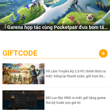
Garena hợp tác cùng Pocketpair đưa bom tấn
Garena Singapore hôm nay đã công bố Palworld Online,
săn thú sinh tồn lên di động với tên gọi
một cuộc phiêu lưu sinh tồn nhiều người chơi mới hiện
Palworld Online
đang được phát triển dựa trên IP Palworld nổi tiếng toàn
cầu, theo giấy phép chính thức từ công ty game Nhật Bản
GIFTCODE
+
Pocketpair, Inc.
Võ Lâm Truyền Kỳ 2.0 PC chính thức ra
mắt: Sống lại thanh xuân, giữ trọn tinh
thần Võ Lâm
MU Lục Địa VNG ra mắt, gửi tặng game
thủ bộ Code cực giá trị