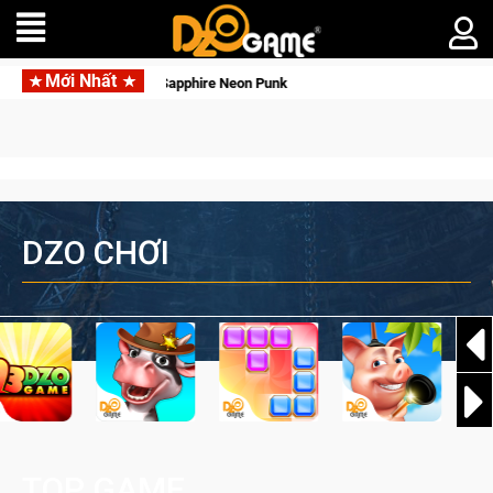
Mới Nhất
Garena hợp tác cùng Pocketpair đưa bom tấn s
DZO CHƠI
TOP GAME