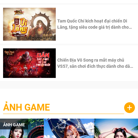
Tam Quốc Chí kích hoạt đại chiến Di
Lăng, tặng siêu code giá trị dành cho
100 độc giả đầu tiên.
Chiến Địa Vô Song ra mắt máy chủ
VS57, sân chơi đích thực dành cho dân
cày
ẢNH GAME
+
ẢNH GAME