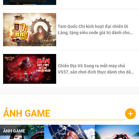
Tam Quốc Chí kích hoạt đại chiến Di
Lăng, tặng siêu code giá trị dành cho
100 độc giả đầu tiên.
Chiến Địa Vô Song ra mắt máy chủ
VS57, sân chơi đích thực dành cho dân
cày
ẢNH GAME
+
ẢNH GAME