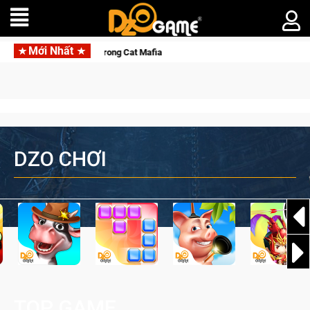
Mới Nhất
hế giới ngầm trong Cat Mafia
DZO CHƠI
TOP GAME