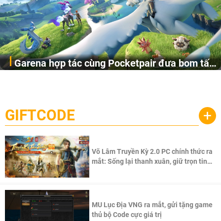
Garena hợp tác cùng Pocketpair đưa bom tấn
Garena Singapore hôm nay đã công bố Palworld Online,
săn thú sinh tồn lên di động với tên gọi
một cuộc phiêu lưu sinh tồn nhiều người chơi mới hiện
Palworld Online
đang được phát triển dựa trên IP Palworld nổi tiếng toàn
cầu, theo giấy phép chính thức từ công ty game Nhật Bản
GIFTCODE
+
Pocketpair, Inc.
Võ Lâm Truyền Kỳ 2.0 PC chính thức ra
mắt: Sống lại thanh xuân, giữ trọn tinh
thần Võ Lâm
MU Lục Địa VNG ra mắt, gửi tặng game
thủ bộ Code cực giá trị