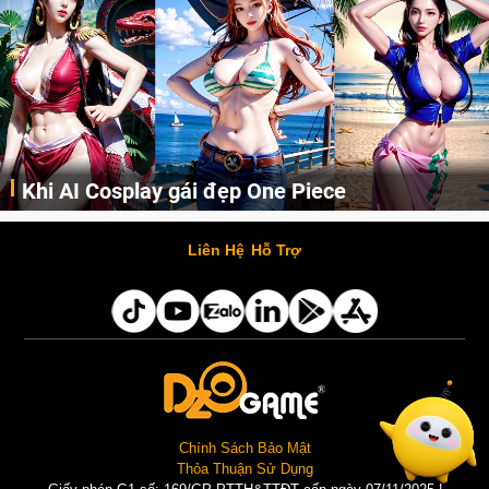
Khi AI Cosplay gái đẹp One Piece
Những cô nàng nóng bỏng Boa Hancock, Nico Robin, Nami, Yamato hay Perona được AI vẽ lại dưới hình thức Cosplay cực kỳ chuẩn chỉnh.
Liên Hệ
Hỗ Trợ
Chính Sách Bảo Mật
Thỏa Thuận Sử Dụng