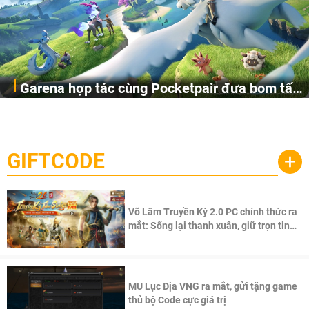
Garena hợp tác cùng Pocketpair đưa bom tấn
Garena Singapore hôm nay đã công bố Palworld Online,
săn thú sinh tồn lên di động với tên gọi
một cuộc phiêu lưu sinh tồn nhiều người chơi mới hiện
Palworld Online
đang được phát triển dựa trên IP Palworld nổi tiếng toàn
cầu, theo giấy phép chính thức từ công ty game Nhật Bản
GIFTCODE
+
Pocketpair, Inc.
Võ Lâm Truyền Kỳ 2.0 PC chính thức ra
mắt: Sống lại thanh xuân, giữ trọn tinh
thần Võ Lâm
MU Lục Địa VNG ra mắt, gửi tặng game
thủ bộ Code cực giá trị