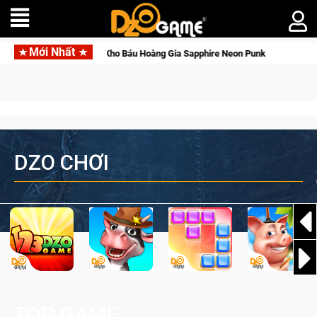
Mới Nhất
lẫy ánh đèn với Kho Báu Hoàng Gia Sapphire Neon Punk
DZO CHƠI
TOP GAME