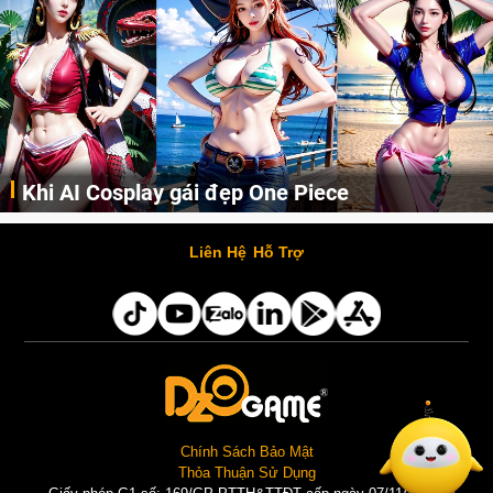
Khi AI Cosplay gái đẹp One Piece
Những cô nàng nóng bỏng Boa Hancock, Nico Robin, Nami, Yamato hay Perona được AI vẽ lại dưới hình thức Cosplay cực kỳ chuẩn chỉnh.
Liên Hệ
Hỗ Trợ
Chính Sách Bảo Mật
Thỏa Thuận Sử Dụng