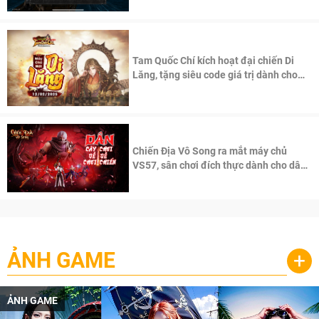
Tam Quốc Chí kích hoạt đại chiến Di
Lăng, tặng siêu code giá trị dành cho
100 độc giả đầu tiên.
Chiến Địa Vô Song ra mắt máy chủ
VS57, sân chơi đích thực dành cho dân
cày
ẢNH GAME
+
ẢNH GAME