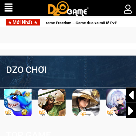
Mới Nhất
Trial Xtreme Freedom – Game đua xe mô tô PvP sở hữu vật lý siêu
DZO CHƠI
TOP GAME