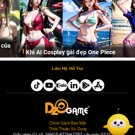
Khi AI Cosplay gái đẹp One Piece
Những cô nàng nóng bỏng Boa Hancock, Nico Robin, Nami, Yamato hay Perona được AI vẽ lại dưới hình thức Cosplay cực kỳ chuẩn chỉnh.
Liên Hệ
Hỗ Trợ
Chính Sách Bảo Mật
Thỏa Thuận Sử Dụng
Giấy phép G1 số: 169/GP-PTTH&TTĐT cấp ngày 07/11/2025 |