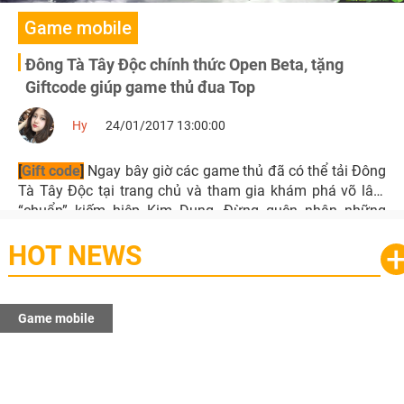
Game mobile
Đông Tà Tây Độc chính thức Open Beta, tặng
Giftcode giúp game thủ đua Top
Hy
24/01/2017 13:00:00
[
Gift code
]
Ngay bây giờ các game thủ đã có thể tải Đông
Tà Tây Độc tại trang chủ và tham gia khám phá võ lâm
“chuẩn” kiếm hiệp Kim Dung. Đừng quên nhận những
phần quà Giftcode giá trị hấp dẫn, hỗ trợ đua Top server
HOT NEWS
mới nhé!
Game mobile