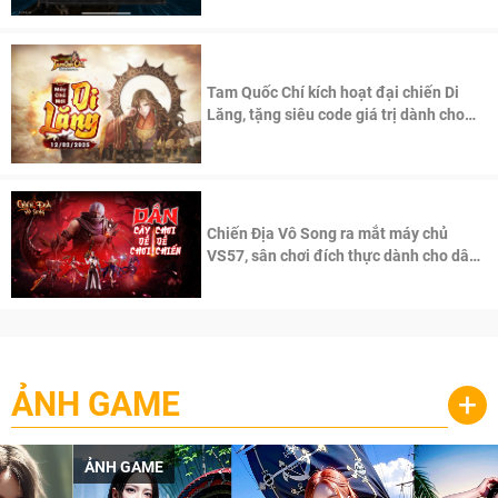
Tam Quốc Chí kích hoạt đại chiến Di
Lăng, tặng siêu code giá trị dành cho
100 độc giả đầu tiên.
Chiến Địa Vô Song ra mắt máy chủ
VS57, sân chơi đích thực dành cho dân
cày
ẢNH GAME
+
ẢNH GAME