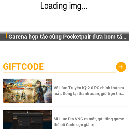
Garena hợp tác cùng Pocketpair đưa bom tấn
Garena Singapore hôm nay đã công bố Palworld Online,
săn thú sinh tồn lên di động với tên gọi
một cuộc phiêu lưu sinh tồn nhiều người chơi mới hiện
Palworld Online
đang được phát triển dựa trên IP Palworld nổi tiếng toàn
cầu, theo giấy phép chính thức từ công ty game Nhật Bản
GIFTCODE
+
Pocketpair, Inc.
Võ Lâm Truyền Kỳ 2.0 PC chính thức ra
mắt: Sống lại thanh xuân, giữ trọn tinh
thần Võ Lâm
MU Lục Địa VNG ra mắt, gửi tặng game
thủ bộ Code cực giá trị