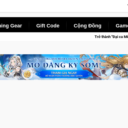
ing Gear
Gift Code
Cộng Đồng
Game
Trở thành "Đại ca Mèo" khuấy đảo thế giới ngầm trong C