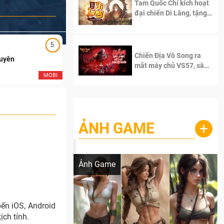
Tam Quốc Chí kích hoạt
đại chiến Di Lăng, tặng
siêu code giá trị dành
cho 100 độc giả đầu
tiên.
5
5
Chiến Địa Vô Song ra
Duyên
Ngạo Thiên Mobile
mắt máy chủ VS57, sân
chơi đích thực dành cho
MOBI
MOB
dân cày
ẢNH GAME
+
Lala Croft vừa nóng vừa xinh dưới nét vẽ
của AI
Ảnh Game
ến iOS, Android
ịch tính.