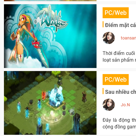
PC/Web
Điểm mặt các
toansa
Thời điểm cuối
loạt sản phẩm m
PC/Web
Sau nhiều ch
Jo.N
Đây là động th
cộng đồng game