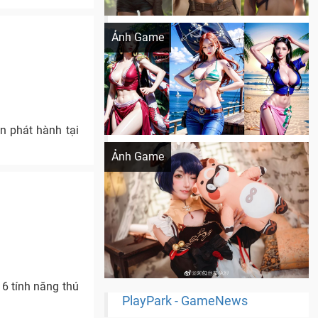
Khi AI Cosplay gái đẹp One Piece
Ảnh Game
ên phát hành tại
Cosplay Xiangling siêu cute
Ảnh Game
6 tính năng thú
PlayPark - GameNews