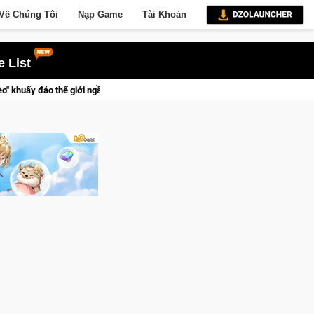
Về Chúng Tôi
Nạp Game
Tài Khoản
 List
at Mafia