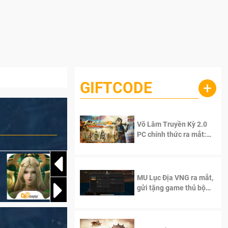
GIFTCODE
+
Võ Lâm Truyền Kỳ 2.0
PC chính thức ra mắt:
Sống lại thanh xuân, giữ
trọn tinh thần Võ Lâm
MU Lục Địa VNG ra mắt,
gửi tặng game thủ bộ
Code cực giá trị