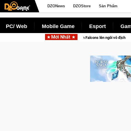
DZONews
DZOStore
Sản Phẩm
PC/ Web
Mobile Game
Esport
Gam
Mới Nhất
cảm xúc, Team Falcons lên ngôi vô địch