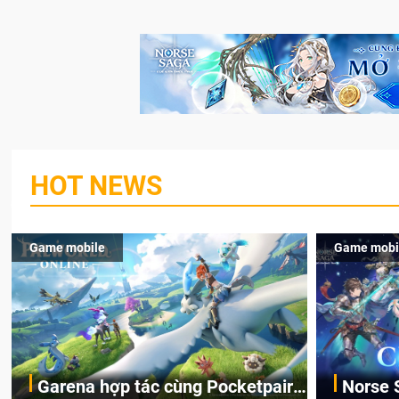
HOT NEWS
Game mobile
Game mobi
Garena hợp tác cùng Pocketpair
Norse 