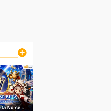
+
eta Norse