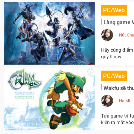
PC/Web
Làng game Vi
Nút Chu
Hãy cùng điểm 
quý II này.
PC/Web
Wakfu sẽ thu
Ha Mi
Tựa game trí t
kiến ra mắt và