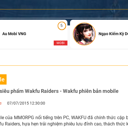
5
Au Mobi VNG
Ngạo Kiếm Kỳ 
MOBI
le
 siêu phẩm Wakfu Raiders - Wakfu phiên bản mobile
e
07/07/2015 12:30:00
le của MMORPG nổi tiếng trên PC, WAKFU đã chính thức cập b
fu Raiders, hựa hẹn trải nghiệm phiêu lưu đỉnh cao, thách thức k