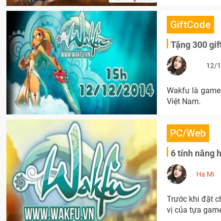
GiftCode
Tặng 300 gif
12/1
Wakfu là game n
Việt Nam.
PC/Web
6 tính năng
Ha Mi
Trước khi đặt 
vị của tựa game