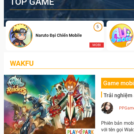
TOP GAME
5
Naruto Đại Chiến Mobile
I
MOBI
WAKFU
Game mobi
Trải nghiệm
PPGam
Phiên bản mobi
với tên gọi Wak