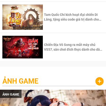
Tam Quốc Chí kích hoạt đại chiến Di
Lăng, tặng siêu code giá trị dành cho
100 độc giả đầu tiên.
Chiến Địa Vô Song ra mắt máy chủ
VS57, sân chơi đích thực dành cho dân
cày
ẢNH GAME
+
ẢNH GAME