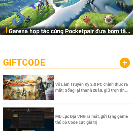
Garena hợp tác cùng Pocketpair đưa bom tấn
Garena Singapore hôm nay đã công bố Palworld Online,
săn thú sinh tồn lên di động với tên gọi
một cuộc phiêu lưu sinh tồn nhiều người chơi mới hiện
Palworld Online
đang được phát triển dựa trên IP Palworld nổi tiếng toàn
cầu, theo giấy phép chính thức từ công ty game Nhật Bản
GIFTCODE
+
Pocketpair, Inc.
Võ Lâm Truyền Kỳ 2.0 PC chính thức ra
mắt: Sống lại thanh xuân, giữ trọn tinh
thần Võ Lâm
MU Lục Địa VNG ra mắt, gửi tặng game
thủ bộ Code cực giá trị