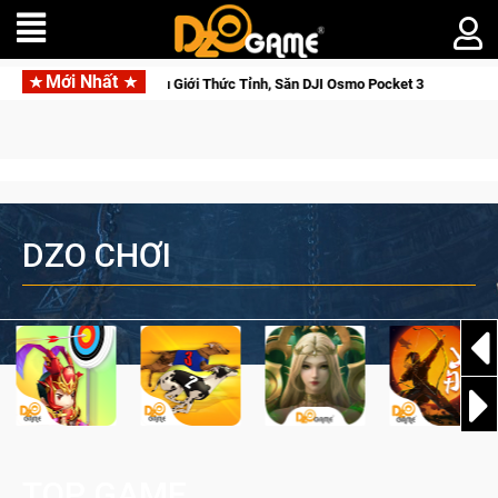
Mới Nhất
e Saga: Cửu Giới Thức Tỉnh, Săn DJI Osmo Pocket 3 Ngay Hôm Nay
DZO CHƠI
TOP GAME