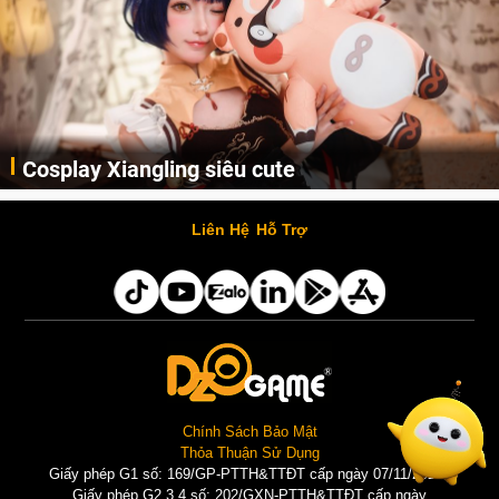
Lala Croft vừa nóng vừa xinh dưới nét vẽ của
AI
Cùng đến với những hình ảnh Lala Croft của Tomb Raider dưới nét vẽ của AI. Một cô nàng xinh đẹp, nóng bỏng nhưng cũng rắn rỏi và mạnh mẽ.
Liên Hệ
Hỗ Trợ
Chính Sách Bảo Mật
Thỏa Thuận Sử Dụng
Giấy phép G1 số: 169/GP-PTTH&TTĐT cấp ngày 07/11/2025 |
Giấy phép G2,3,4 số: 202/GXN-PTTH&TTĐT cấp ngày